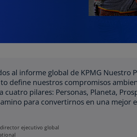
dos al informe global de KPMG Nuestro P
o define nuestros compromisos ambienta
s
e
a cuatro pilares: Personas, Planeta, Pro
a
camino para convertirnos en una mejor 
b
r
e
e
director ejecutivo global
n
tional