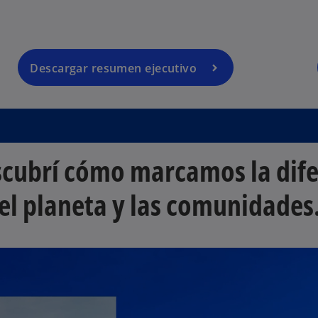
u
n
a
p
Descargar resumen ejecutivo
e
s
t
a
ñ
scubrí cómo marcamos la dife
a
n
el planeta y las comunidades
u
e
v
a