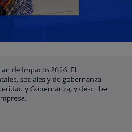
lan de Impacto 2026. El
les, sociales y de gobernanza
s
e
speridad y Gobernanza, y describe
a
empresa.
b
r
e
e
n