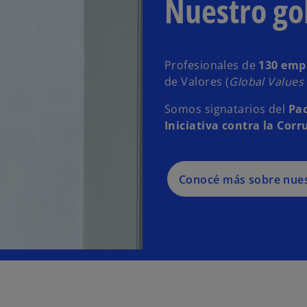
Nuestro go
Profesionales de
130 emp
de Valores (
Global Values
Somos signatarios del
Pac
Iniciativa contra la Cor
Conocé más sobre nues