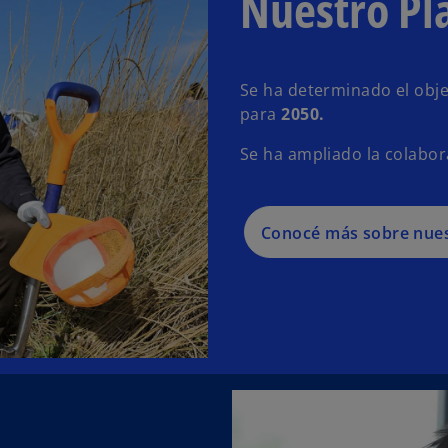
Nuestro Pl
Se ha determinado el obje
para
2050.
Se ha ampliado la colabo
Conocé más sobre nuestr