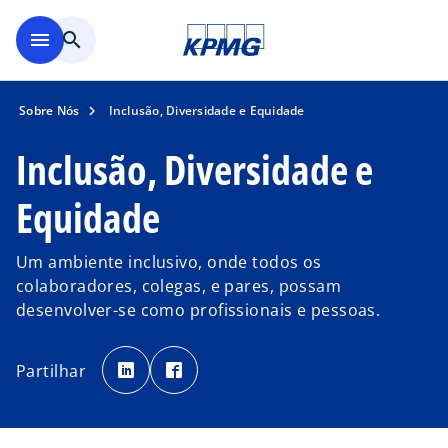
Saltar para conteúdo princi
menu
search
Sobre Nós
Inclusão, Diversidade e Equidade
Inclusão, Diversidade e
Equidade
Um ambiente inclusivo, onde todos os
colaboradores, colegas, e pares, possam
desenvolver-se como profissionais e pessoas.
o
o
p
p
Partilhar
e
e
n
n
s
s
i
i
n
n
a
a
n
n