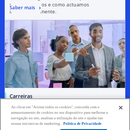
mais de 16 anos e como actuamos
Saber mais
internacionalmente.
Carreiras
Descobre oportunidades de carreira.
Ao clicar em "Aceitar todos os cookies", concorda com o
armazenamento de cookies no seu dispositivo para melhorar a
navegação no site, analisar a utilização do site e ajudar nas
Saber mais
nossas iniciativas de marketing.
Política de Privacidade