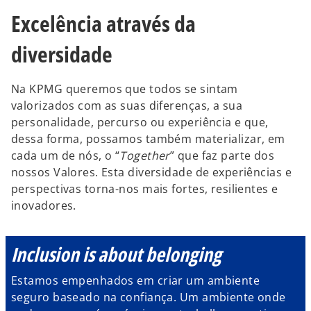
e
e
Excelência através da
w
w
t
t
a
a
b
b
diversidade
Na KPMG queremos que todos se sintam
valorizados com as suas diferenças, a sua
personalidade, percurso ou experiência e que,
dessa forma, possamos também materializar, em
cada um de nós, o “
Together
” que faz parte dos
nossos Valores. Esta diversidade de experiências e
perspectivas torna-nos mais fortes, resilientes e
inovadores.
Inclusion is about belonging
Estamos empenhados em criar um ambiente
seguro baseado na confiança. Um ambiente onde