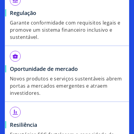
balance
Regulação
Garante conformidade com requisitos legais e
promove um sistema financeiro inclusivo e
sustentável.
business_center
Oportunidade de mercado
Novos produtos e serviços sustentáveis abrem
portas a mercados emergentes e atraem
investidores.
align_vertical_bottom
Resiliência