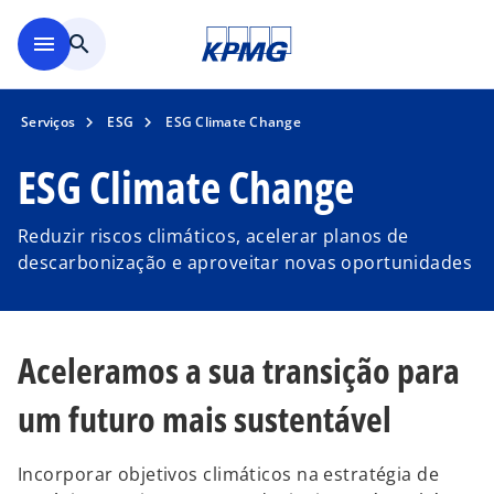
Saltar para conteúdo princi
menu
search
Serviços
ESG
ESG Climate Change
ESG Climate Change
Reduzir riscos climáticos, acelerar planos de
descarbonização e aproveitar novas oportunidades
Aceleramos a sua transição para
um futuro mais sustentável
Incorporar objetivos climáticos na estratégia de