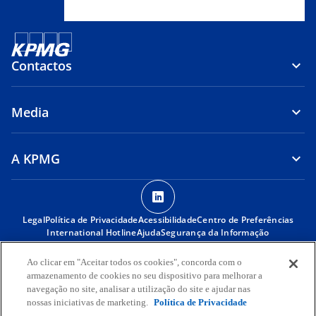
Contactos
Media
A KPMG
o
p
Legal
Política de Privacidade
Acessibilidade
e
Centro de Preferências
International Hotline
Ajuda
Segurança da Informação
n
s
© 2026 KPMG Angola – Audit, Tax, Advisory, S.A., sociedade anónima
Ao clicar em "Aceitar todos os cookies", concorda com o
i
angolana e membro da rede global KPMG, composta por firmas
armazenamento de cookies no seu dispositivo para melhorar a
membro independentes associadas com a KPMG International
n
navegação no site, analisar a utilização do site e ajudar nas
Limited, uma sociedade inglesa de responsabilidade limitada por
nossas iniciativas de marketing.
Política de Privacidade
a
garantia. Todos os direitos reservados.