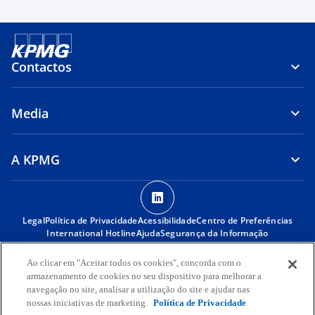
Contactos
Media
A KPMG
o
p
Legal
Política de Privacidade
Acessibilidade
e
Centro de Preferências
International Hotline
Ajuda
Segurança da Informação
n
s
© 2026 KPMG Angola – Audit, Tax, Advisory, S.A., sociedade anónima
Ao clicar em "Aceitar todos os cookies", concorda com o
i
angolana e membro da rede global KPMG, composta por firmas
armazenamento de cookies no seu dispositivo para melhorar a
membro independentes associadas com a KPMG International
n
navegação no site, analisar a utilização do site e ajudar nas
Limited, uma sociedade inglesa de responsabilidade limitada por
nossas iniciativas de marketing.
Política de Privacidade
a
garantia. Todos os direitos reservados.