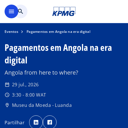
Saltar para conteúdo princi
menu
search
Eventos
Pagamentos em Angola na era digital
Pagamentos em Angola na era
digital
Angola from here to where?
29 jul., 2026
date_range
3:30 - 8:00 WAT
schedule
Museu da Moeda - Luanda
location_on
o
o
p
p
Partilhar
e
e
n
n