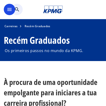
Saltar para conteúdo princi
menu
search
Carreiras
Recém Graduados
Recém Graduados
Os primeiros passos no mundo da KPMG.
À procura de uma oportunidade
empolgante para iniciares a tua
carreira profissional?