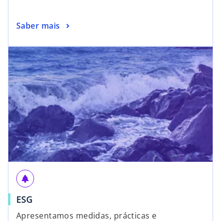
Saber mais
park
ESG
Apresentamos medidas, prácticas e