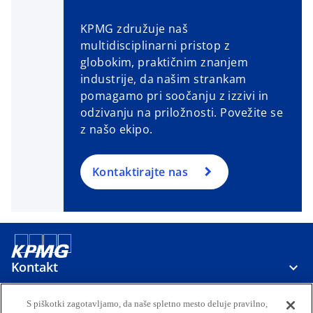
t
KPMG združuje naš
a
multidisciplinarni pristop z
b
globokim, praktičnim znanjem
industrije, da našim strankam
pomagamo pri soočanju z izzivi in ​​
odzivanju na priložnosti. Povežite se
z našo ekipo.
Kontaktirajte nas
Kontakt
S piškotki zagotavljamo, da naše spletno mesto deluje pravilno,