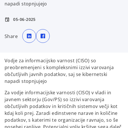
napadi stopnjujejo
05-06-2025
event
o
o
p
p
Share
e
e
n
n
s
s
i
i
n
n
a
a
n
n
Vodje za informacijsko varnost (CISO) so
e
e
w
w
preobremenjeni s kompleksnimi izzivi varovanja
t
t
a
a
občutljivih javnih podatkov, saj se kibernetski
b
b
napadi stopnjujejo
Za vodje informacijske varnosti (CISO) v vladi in
javnem sektorju (Gov/PS) so izzivi varovanja
občutljivih podatkov in kritičnih sistemov večji kot
kdaj koli prej. Zaradi edinstvene narave in količine
podatkov, s katerimi te organizacije ravnajo, so še
posebej ranljive. Potencialni vpliv kršitve sega daleč