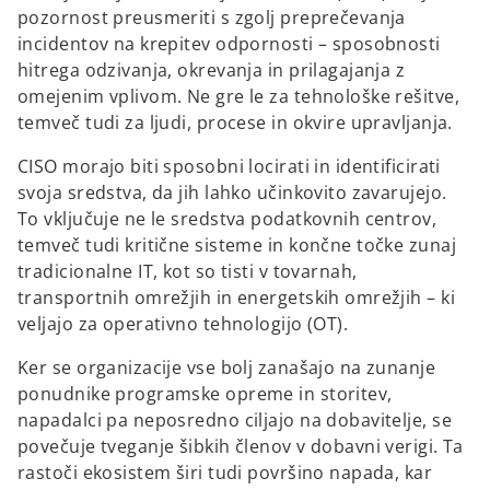
pozornost preusmeriti s zgolj preprečevanja
incidentov na krepitev odpornosti – sposobnosti
hitrega odzivanja, okrevanja in prilagajanja z
omejenim vplivom. Ne gre le za tehnološke rešitve,
temveč tudi za ljudi, procese in okvire upravljanja.
CISO morajo biti sposobni locirati in identificirati
svoja sredstva, da jih lahko učinkovito zavarujejo.
To vključuje ne le sredstva podatkovnih centrov,
temveč tudi kritične sisteme in končne točke zunaj
tradicionalne IT, kot so tisti v tovarnah,
transportnih omrežjih in energetskih omrežjih – ki
veljajo za operativno tehnologijo (OT).
Ker se organizacije vse bolj zanašajo na zunanje
ponudnike programske opreme in storitev,
napadalci pa neposredno ciljajo na dobavitelje, se
povečuje tveganje šibkih členov v dobavni verigi. Ta
rastoči ekosistem širi tudi površino napada, kar