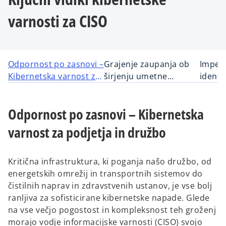
varnosti za CISO
Odpornost po zasnovi –
Grajenje zaupanja ob
Impera
Kibernetska varnost za
širjenju umetne
identi
podjetja in družbo
inteligence
Odpornost po zasnovi – Kibernetska
varnost za podjetja in družbo
Kritična infrastruktura, ki poganja našo družbo, od
energetskih omrežij in transportnih sistemov do
čistilnih naprav in zdravstvenih ustanov, je vse bolj
ranljiva za sofisticirane kibernetske napade. Glede
na vse večjo pogostost in kompleksnost teh groženj
morajo vodje informacijske varnosti (CISO) svojo