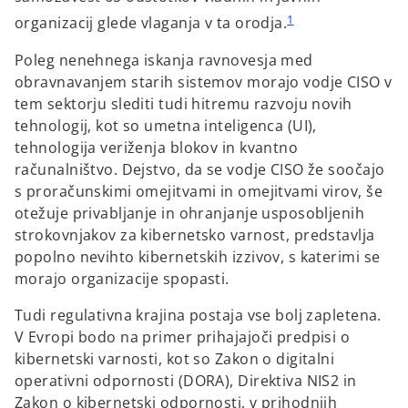
1
organizacij glede vlaganja v ta orodja.
Poleg nenehnega iskanja ravnovesja med
obravnavanjem starih sistemov morajo vodje CISO v
tem sektorju slediti tudi hitremu razvoju novih
tehnologij, kot so umetna inteligenca (UI),
tehnologija veriženja blokov in kvantno
računalništvo. Dejstvo, da se vodje CISO že soočajo
s proračunskimi omejitvami in omejitvami virov, še
otežuje privabljanje in ohranjanje usposobljenih
strokovnjakov za kibernetsko varnost, predstavlja
popolno nevihto kibernetskih izzivov, s katerimi se
morajo organizacije spopasti.
Tudi regulativna krajina postaja vse bolj zapletena.
V Evropi bodo na primer prihajajoči predpisi o
kibernetski varnosti, kot so Zakon o digitalni
operativni odpornosti (DORA), Direktiva NIS2 in
Zakon o kibernetski odpornosti, v prihodnjih