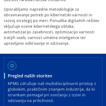
Uporabljamo napredne metodologije za
obravnavanje potreb po kibernetski varnosti in
razvoj strategij po meri. Ponudba digitalnih rešitev
vključuje ocene kibernetskega oblaka,
avtomatizacijo zasebnosti, optimizacijo varnosti
tretjih oseb, varnost umetne inteligence ter
upravljano odkrivanje in odzivanje.
stream
o
Pregled naših storitev
p
KPMG združuje naš multidisciplinarni pristop z
e
globokim, praktičnim znanjem industrije, da bi
n
strankam pomagal pri soočanju z izzivi in ​​
s
odzivanju na priložnosti.
i