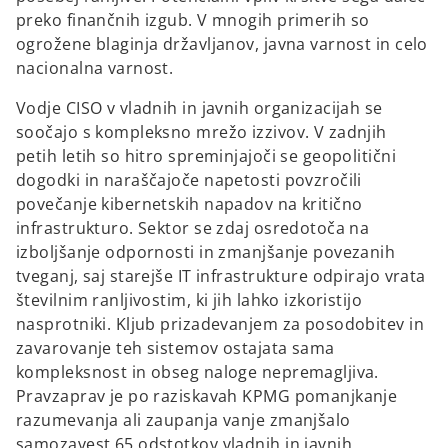
preko finančnih izgub. V mnogih primerih so
ogrožene blaginja državljanov, javna varnost in celo
nacionalna varnost.
Vodje CISO v vladnih in javnih organizacijah se
soočajo s kompleksno mrežo izzivov. V zadnjih
petih letih so hitro spreminjajoči se geopolitični
dogodki in naraščajoče napetosti povzročili
povečanje kibernetskih napadov na kritično
infrastrukturo. Sektor se zdaj osredotoča na
izboljšanje odpornosti in zmanjšanje povezanih
tveganj, saj starejše IT infrastrukture odpirajo vrata
številnim ranljivostim, ki jih lahko izkoristijo
nasprotniki. Kljub prizadevanjem za posodobitev in
zavarovanje teh sistemov ostajata sama
kompleksnost in obseg naloge nepremagljiva.
Pravzaprav je po raziskavah KPMG pomanjkanje
razumevanja ali zaupanja vanje zmanjšalo
samozavest 65 odstotkov vladnih in javnih