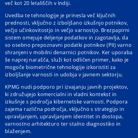
več kot 20 letališčih v Indiji.
Uvedba te tehnologije je prinesla več ključnih
prednosti, vključno z izboljšano izkušnjo potnikov,
večjo učinkovitostjo in večjo varnostjo. Brezpapirni
sistem omejuje deljenje podatkov in zagotavlja, da
so osebno prepoznavni podatki potnikov (PII) varno
shranjeni v mobilni denarnici potnikov. Ker uporaba
še naprej narašča, služi kot odličen primer, kako je
mogoče biometrične tehnologije izkoristiti za
izboljšanje varnosti in udobja v javnem sektorju.
KPMG nudi podporo pri izvajanju javnih projektov,
ki združujejo komercialni in vladni kontekst in
izkušnje s področja kibernetske varnosti. Podpora
zajema različna področja, vključno s strategijo in
upravljanjem, upravljanjem identitet in dostopa,
varnostno arhitekturo ter stalno diagnostiko in
blaženjem.