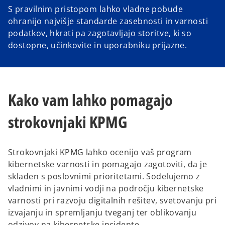
S pravilnim pristopom lahko vladne pobude
ohranijo najvišje standarde zasebnosti in varnosti
podatkov, hkrati pa zagotavljajo storitve, ki so
dostopne, učinkovite in uporabniku prijazne.
Kako vam lahko pomagajo
strokovnjaki KPMG
Strokovnjaki KPMG lahko ocenijo vaš program
kibernetske varnosti in pomagajo zagotoviti, da je
skladen s poslovnimi prioritetami. Sodelujemo z
vladnimi in javnimi vodji na področju kibernetske
varnosti pri razvoju digitalnih rešitev, svetovanju pri
izvajanju in spremljanju tveganj ter oblikovanju
odzivov na kibernetske incidente.