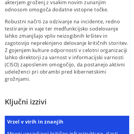
akterjem groženj z vsakim novim zunanjim
odnosom omogoča dodatne vstopne točke.
Robustni načrti za odzivanje na incidente, redno
testiranje in vaje ter medfunkcijsko sodelovanje
lahko zmanjšajo vpliv neizogibnih kršitev in
zagotovijo neprekinjeno delovanje kritičnih storitev.
Z gojenjem kulture odpornosti v celotni organizaciji
lahko direktorji za varnost v informacijski varnosti
(CISO) zaposlenim omogočijo, da postanejo aktivni
udeleženci pri obrambi pred kibernetskimi
grožnjami.
Ključni izzivi
Vrzel v virih in znanjih
Mnogi upravljavci kritične infrastrukture, zlasti