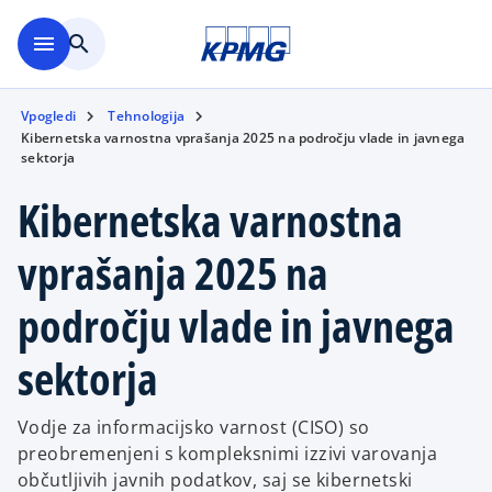
Skip to main content
menu
search
Vpogledi
Tehnologija
Kibernetska varnostna vprašanja 2025 na področju vlade in javnega
sektorja
Kibernetska varnostna
vprašanja 2025 na
področju vlade in javnega
sektorja
Vodje za informacijsko varnost (CISO) so
preobremenjeni s kompleksnimi izzivi varovanja
občutljivih javnih podatkov, saj se kibernetski