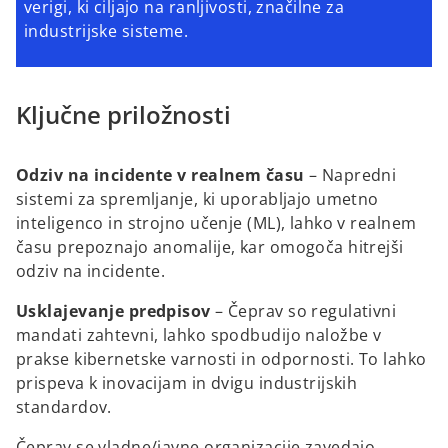
verigi, ki ciljajo na ranljivosti, značilne za
industrijske sisteme.
Ključne priložnosti
Odziv na incidente v realnem času
– Napredni
sistemi za spremljanje, ki uporabljajo umetno
inteligenco in strojno učenje (ML), lahko v realnem
času prepoznajo anomalije, kar omogoča hitrejši
odziv na incidente.
Usklajevanje predpisov
– Čeprav so regulativni
mandati zahtevni, lahko spodbudijo naložbe v
prakse kibernetske varnosti in odpornosti. To lahko
prispeva k inovacijam in dvigu industrijskih
standardov.
Čeprav se vladne/javne organizacije zavedajo