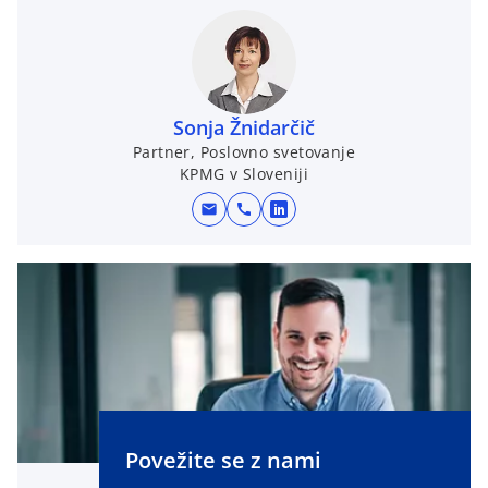
e
n
s
i
n
Sonja Žnidarčič
a
Partner, Poslovno svetovanje
n
KPMG v Sloveniji
e
w
mail
call
o
t
p
a
e
b
n
s
i
n
a
n
e
Povežite se z nami
w