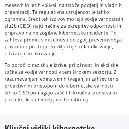
mesecih in letih vplivali na tisoče podjetij in vladnih
organizacij. Ta regulativna utrujenost je lahko
ogromna. Sredi teh izzivov morajo vodje varnostnih
služb (CISO) najti načine za okrepitev odpornosti in
pripravo na neizogibne kibernetske incidente. To
zahteva premik v miselnosti od zgolj preventivnega
pristopa k pristopu, ki vključuje tudi odkrivanje,
odzivanje in okrevanje.
To poročilo raziskuje izzive, priložnosti in akcijske
točke za vodje varnosti v tem širokem sektorju. Z
razumevanjem edinstvenih tveganj in zahtev ter s
proaktivnim pristopom do kibernetske varnosti
lahko CISO pomagajo zaščititi kritična sredstva in
podatke, ki so temelj javnih institucij.
Ključni vidiki kibernetske