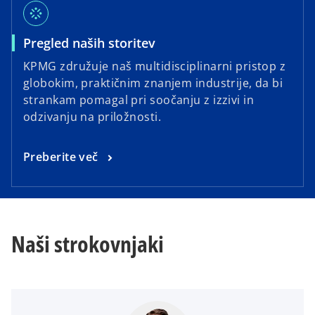
stream
o
Pregled naših storitev
p
KPMG združuje naš multidisciplinarni pristop z
e
globokim, praktičnim znanjem industrije, da bi
n
strankam pomagal pri soočanju z izzivi in ​​
s
odzivanju na priložnosti.
i
n
o
Preberite več
a
p
n
e
e
n
w
s
t
Naši strokovnjaki
i
a
n
b
a
n
e