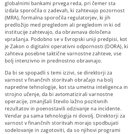
globalnimi bankami prvega reda, pri čemer sta
izdala sporočila o zadevah, ki zahtevajo pozornost
(MRA), formalna sporočila regulatorjev, ki jih
predložijo med pregledom ali pregledom in ki od
institucije zahtevajo, da obravnava določena
vprašanja. Podobno se v Evropski uniji predpisi, kot
je Zakon o digitalni operativni odpornosti (DORA), ki
zahteva posebne taktične varnostne zahteve, vse
bolj intenzivno in prednostno obravnajo.
Da bi se spopadli s temi izzivi, se direktorji za
varnost v finančnih storitvah obračajo na bolj
napredne tehnologije, kot sta umetna inteligenca in
strojno učenje, da bi avtomatizirali varnostne
operacije, zmanjšali število lažno pozitivnih
rezultatov in poenostavili odzivanje na incidente.
Vendar pa sama tehnologija ni dovolj. Direktorji za
varnost v finančnih storitvah morajo spodbujati
sodelovanje in zagotoviti, da so njihovi programi