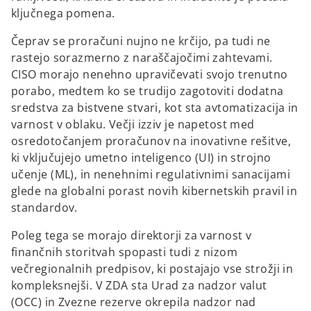
ključnega pomena.
Čeprav se proračuni nujno ne krčijo, pa tudi ne
rastejo sorazmerno z naraščajočimi zahtevami.
CISO morajo nenehno upravičevati svojo trenutno
porabo, medtem ko se trudijo zagotoviti dodatna
sredstva za bistvene stvari, kot sta avtomatizacija in
varnost v oblaku. Večji izziv je napetost med
osredotočanjem proračunov na inovativne rešitve,
ki vključujejo umetno inteligenco (UI) in strojno
učenje (ML), in nenehnimi regulativnimi sanacijami
glede na globalni porast novih kibernetskih pravil in
standardov.
Poleg tega se morajo direktorji za varnost v
finančnih storitvah spopasti tudi z nizom
večregionalnih predpisov, ki postajajo vse strožji in
kompleksnejši. V ZDA sta Urad za nadzor valut
(OCC) in Zvezne rezerve okrepila nadzor nad