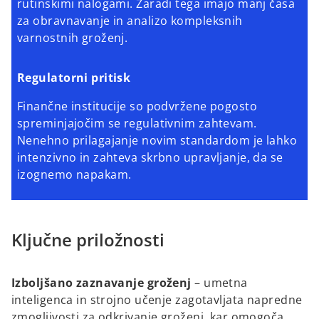
rutinskimi nalogami. Zaradi tega imajo manj časa
za obravnavanje in analizo kompleksnih
varnostnih groženj.
Regulatorni pritisk
Finančne institucije so podvržene pogosto
spreminjajočim se regulativnim zahtevam.
Nenehno prilagajanje novim standardom je lahko
intenzivno in zahteva skrbno upravljanje, da se
izognemo napakam.
Ključne priložnosti
Izboljšano zaznavanje groženj
– umetna
inteligenca in strojno učenje zagotavljata napredne
zmogljivosti za odkrivanje groženj, kar omogoča