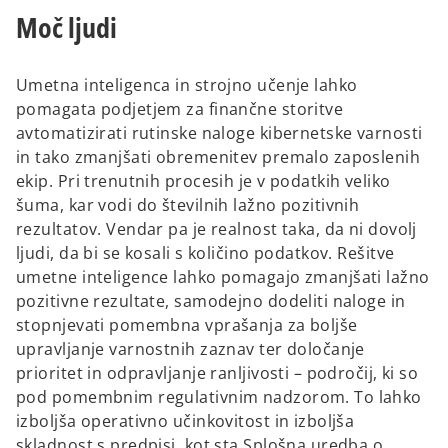
Moč ljudi
Umetna inteligenca in strojno učenje lahko
pomagata podjetjem za finančne storitve
avtomatizirati rutinske naloge kibernetske varnosti
in tako zmanjšati obremenitev premalo zaposlenih
ekip. Pri trenutnih procesih je v podatkih veliko
šuma, kar vodi do številnih lažno pozitivnih
rezultatov. Vendar pa je realnost taka, da ni dovolj
ljudi, da bi se kosali s količino podatkov. Rešitve
umetne inteligence lahko pomagajo zmanjšati lažno
pozitivne rezultate, samodejno dodeliti naloge in
stopnjevati pomembna vprašanja za boljše
upravljanje varnostnih zaznav ter določanje
prioritet in odpravljanje ranljivosti – področij, ki so
pod pomembnim regulativnim nadzorom. To lahko
izboljša operativno učinkovitost in izboljša
skladnost s predpisi, kot sta Splošna uredba o