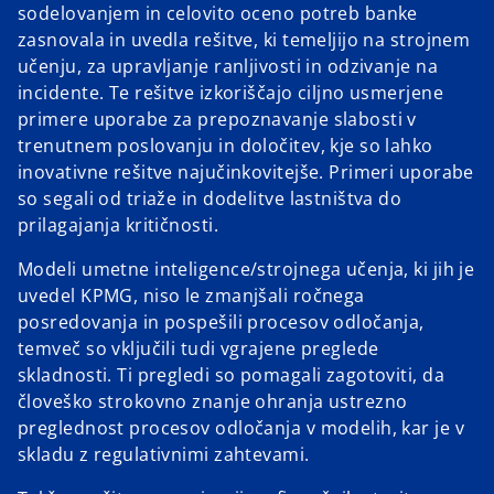
sodelovanjem in celovito oceno potreb banke
zasnovala in uvedla rešitve, ki temeljijo na strojnem
učenju, za upravljanje ranljivosti in odzivanje na
incidente. Te rešitve izkoriščajo ciljno usmerjene
primere uporabe za prepoznavanje slabosti v
trenutnem poslovanju in določitev, kje so lahko
inovativne rešitve najučinkovitejše. Primeri uporabe
so segali od triaže in dodelitve lastništva do
prilagajanja kritičnosti.
Modeli umetne inteligence/strojnega učenja, ki jih je
uvedel KPMG, niso le zmanjšali ročnega
posredovanja in pospešili procesov odločanja,
temveč so vključili tudi vgrajene preglede
skladnosti. Ti pregledi so pomagali zagotoviti, da
človeško strokovno znanje ohranja ustrezno
preglednost procesov odločanja v modelih, kar je v
skladu z regulativnimi zahtevami.