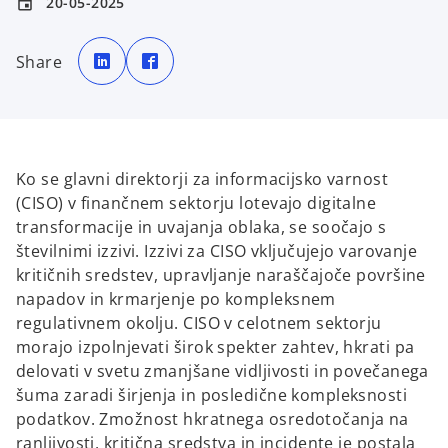
20-05-2025
event
o
o
p
p
Share
e
e
n
n
s
s
i
i
n
n
a
a
n
n
e
e
w
w
t
t
Ko se glavni direktorji za informacijsko varnost
a
a
b
b
(CISO) v finančnem sektorju lotevajo digitalne
transformacije in uvajanja oblaka, se soočajo s
številnimi izzivi. Izzivi za CISO vključujejo varovanje
kritičnih sredstev, upravljanje naraščajoče površine
napadov in krmarjenje po kompleksnem
regulativnem okolju. CISO v celotnem sektorju
morajo izpolnjevati širok spekter zahtev, hkrati pa
delovati v svetu zmanjšane vidljivosti in povečanega
šuma zaradi širjenja in posledične kompleksnosti
podatkov. Zmožnost hkratnega osredotočanja na
ranljivosti, kritična sredstva in incidente je postala