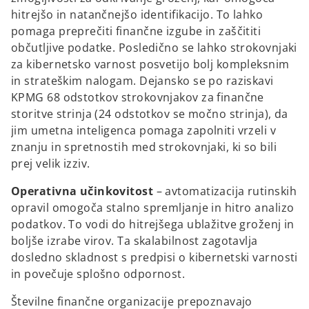
hitrejšo in natančnejšo identifikacijo. To lahko
pomaga preprečiti finančne izgube in zaščititi
občutljive podatke. Posledično se lahko strokovnjaki
za kibernetsko varnost posvetijo bolj kompleksnim
in strateškim nalogam. Dejansko se po raziskavi
KPMG 68 odstotkov strokovnjakov za finančne
storitve strinja (24 odstotkov se močno strinja), da
jim umetna inteligenca pomaga zapolniti vrzeli v
znanju in spretnostih med strokovnjaki, ki so bili
prej velik izziv.
Operativna učinkovitost
– avtomatizacija rutinskih
opravil omogoča stalno spremljanje in hitro analizo
podatkov. To vodi do hitrejšega ublažitve groženj in
boljše izrabe virov. Ta skalabilnost zagotavlja
dosledno skladnost s predpisi o kibernetski varnosti
in povečuje splošno odpornost.
Številne finančne organizacije prepoznavajo