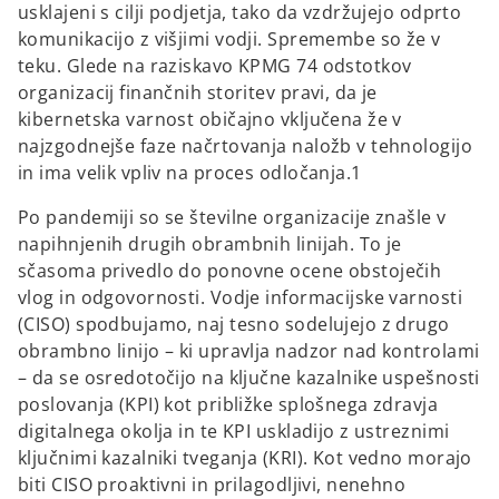
usklajeni s cilji podjetja, tako da vzdržujejo odprto
komunikacijo z višjimi vodji. Spremembe so že v
teku. Glede na raziskavo KPMG 74 odstotkov
organizacij finančnih storitev pravi, da je
kibernetska varnost običajno vključena že v
najzgodnejše faze načrtovanja naložb v tehnologijo
in ima velik vpliv na proces odločanja.1
Po pandemiji so se številne organizacije znašle v
napihnjenih drugih obrambnih linijah. To je
sčasoma privedlo do ponovne ocene obstoječih
vlog in odgovornosti. Vodje informacijske varnosti
(CISO) spodbujamo, naj tesno sodelujejo z drugo
obrambno linijo – ki upravlja nadzor nad kontrolami
– da se osredotočijo na ključne kazalnike uspešnosti
poslovanja (KPI) kot približke splošnega zdravja
digitalnega okolja in te KPI uskladijo z ustreznimi
ključnimi kazalniki tveganja (KRI). Kot vedno morajo
biti CISO proaktivni in prilagodljivi, nenehno