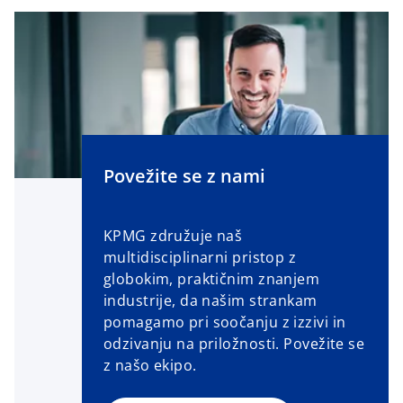
a
e
b
n
s
i
n
a
n
e
Povežite se z nami
w
t
KPMG združuje naš
a
multidisciplinarni pristop z
b
globokim, praktičnim znanjem
industrije, da našim strankam
pomagamo pri soočanju z izzivi in ​​
odzivanju na priložnosti. Povežite se
z našo ekipo.