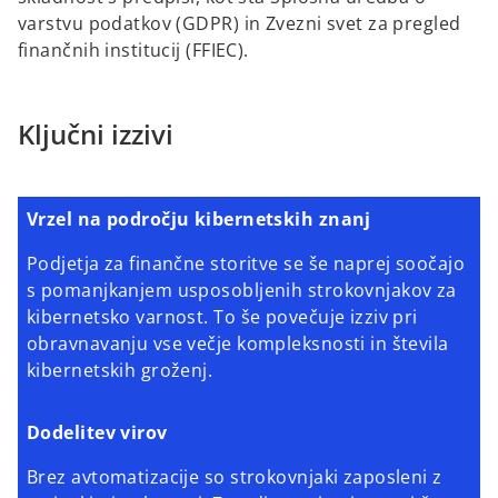
varstvu podatkov (GDPR) in Zvezni svet za pregled
finančnih institucij (FFIEC).
Ključni izzivi
Vrzel na področju kibernetskih znanj
Podjetja za finančne storitve se še naprej soočajo
s pomanjkanjem usposobljenih strokovnjakov za
kibernetsko varnost. To še povečuje izziv pri
obravnavanju vse večje kompleksnosti in števila
kibernetskih groženj.
Dodelitev virov
Brez avtomatizacije so strokovnjaki zaposleni z