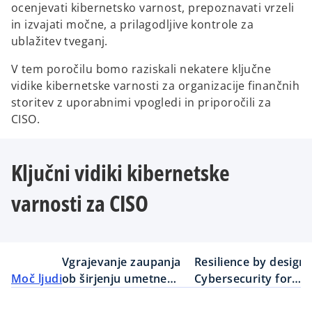
ocenjevati kibernetsko varnost, prepoznavati vrzeli
in izvajati močne, a prilagodljive kontrole za
ublažitev tveganj.
V tem poročilu bomo raziskali nekatere ključne
vidike kibernetske varnosti za organizacije finančnih
storitev z uporabnimi vpogledi in priporočili za
CISO.
Ključni vidiki kibernetske
varnosti za CISO
Vgrajevanje zaupanja
Resilience by design:
Moč ljudi
ob širjenju umetne
Cybersecurity for
inteligence
businesses and socie