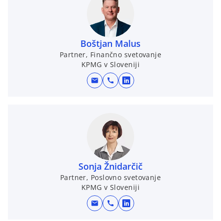
w
t
a
b
Boštjan Malus
Partner, Finančno svetovanje
KPMG v Sloveniji
mail
call
o
p
e
n
s
i
n
Sonja Žnidarčič
a
Partner, Poslovno svetovanje
n
KPMG v Sloveniji
e
w
mail
call
o
t
p