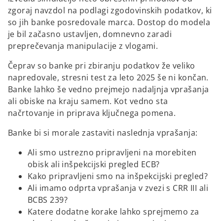
zgoraj navzdol na podlagi zgodovinskih podatkov, ki
so jih banke posredovale marca. Dostop do modela
je bil začasno ustavljen, domnevno zaradi
preprečevanja manipulacije z vlogami.
Čeprav so banke pri zbiranju podatkov že veliko
napredovale, stresni test za leto 2025 še ni končan.
Banke lahko še vedno prejmejo nadaljnja vprašanja
ali obiske na kraju samem. Kot vedno sta
načrtovanje in priprava ključnega pomena.
Banke bi si morale zastaviti naslednja vprašanja:
Ali smo ustrezno pripravljeni na morebiten
obisk ali inšpekcijski pregled ECB?
Kako pripravljeni smo na inšpekcijski pregled?
Ali imamo odprta vprašanja v zvezi s CRR III ali
BCBS 239?
Katere dodatne korake lahko sprejmemo za