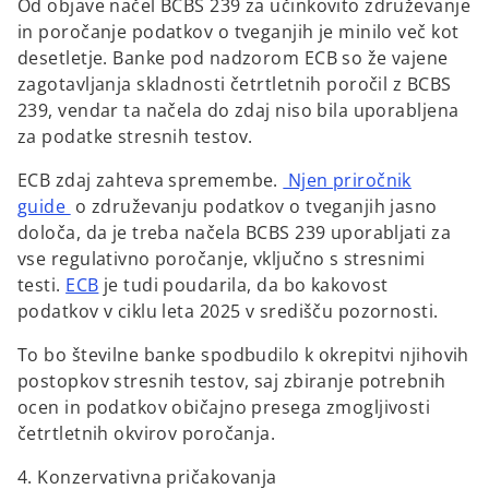
Od objave načel BCBS 239 za učinkovito združevanje
in poročanje podatkov o tveganjih je minilo več kot
desetletje. Banke pod nadzorom ECB so že vajene
zagotavljanja skladnosti četrtletnih poročil z BCBS
239, vendar ta načela do zdaj niso bila uporabljena
za podatke stresnih testov.
ECB zdaj zahteva spremembe.
Njen priročnik
guide
o združevanju podatkov o tveganjih jasno
določa, da je treba načela BCBS 239 uporabljati za
vse regulativno poročanje, vključno s stresnimi
o
testi.
ECB
je tudi poudarila, da bo kakovost
p
podatkov v ciklu leta 2025 v središču pozornosti.
e
To bo številne banke spodbudilo k okrepitvi njihovih
n
postopkov stresnih testov, saj zbiranje potrebnih
s
ocen in podatkov običajno presega zmogljivosti
i
četrtletnih okvirov poročanja.
n
a
4. Konzervativna pričakovanja