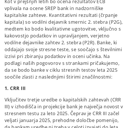
Kot v prejšnjih letih bo ocena rezultatov ECB
vplivala na ocene SREP bank in nadzorniške
kapitalske zahteve. Kvantitativni rezultati (črpanje
kapitala) so vodilni dejavnik smernic 2. stebra (P2G),
medtem ko bodo kvalitativne ugotovitve, vključno s
kakovostjo podatkov in upravljanjem, verjetno
vodilne dejavnike zahtev 2. stebra (P2R). Banke, ki
oddajajo svoje stresne teste, se soočajo s številnimi
izzivi pri zbiranju podatkov in oceni učinka. Na
podlagi naših pogovorov s strankami pričakujemo,
da se bodo banke v ciklu stresnih testov leta 2025
soočile zlasti z naslednjimi štirimi značilnostmi:
1. CRR III
Vključitev tretje uredbe o kapitalskih zahtevah (CRR
III) v izhodišča in projekcije bank je največja novost v
stresnem testu za leto 2025. Čeprav je CRR III začel
veljati januarja 2025, prehodne določbe pomenijo,
da bankam uredbe ni treba v celoti izvajati do leta