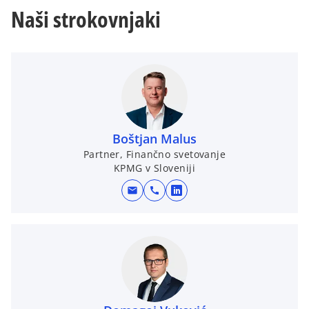
s
Naši strokovnjaki
t
i
a
n
b
a
n
e
w
t
Boštjan Malus
a
Partner, Finančno svetovanje
b
KPMG v Sloveniji
mail
call
o
p
e
n
s
i
n