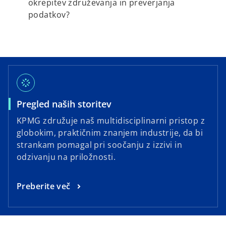
okrepitev združevanja in preverjanja
podatkov?
stream
o
Pregled naših storitev
p
KPMG združuje naš multidisciplinarni pristop z
e
globokim, praktičnim znanjem industrije, da bi
n
strankam pomagal pri soočanju z izzivi in ​​
s
odzivanju na priložnosti.
i
n
o
Preberite več
a
p
n
e
e
n
w