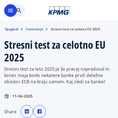
Skip to main content
menu
search
Vpogledi
Svetovanje
Stresni test za celotno EU 2025
Stresni test za celotno EU
2025
Stresni test za leto 2025 je že precej napredoval in
konec maja bodo nekatere banke prvič deležne
obiskov ECB na kraju samem. Kaj sledi za banke?
11-04-2025
event
o
o
p
p
Share
e
e
n
n