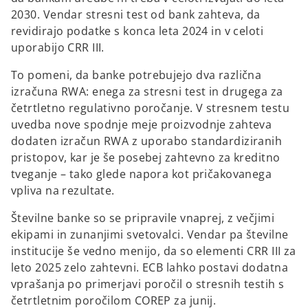
2030. Vendar stresni test od bank zahteva, da
revidirajo podatke s konca leta 2024 in v celoti
uporabijo CRR III.
To pomeni, da banke potrebujejo dva različna
izračuna RWA: enega za stresni test in drugega za
četrtletno regulativno poročanje. V stresnem testu
uvedba nove spodnje meje proizvodnje zahteva
dodaten izračun RWA z uporabo standardiziranih
pristopov, kar je še posebej zahtevno za kreditno
tveganje – tako glede napora kot pričakovanega
vpliva na rezultate.
Številne banke so se pripravile vnaprej, z večjimi
ekipami in zunanjimi svetovalci. Vendar pa številne
institucije še vedno menijo, da so elementi CRR III za
leto 2025 zelo zahtevni. ECB lahko postavi dodatna
vprašanja po primerjavi poročil o stresnih testih s
četrtletnim poročilom COREP za junij.