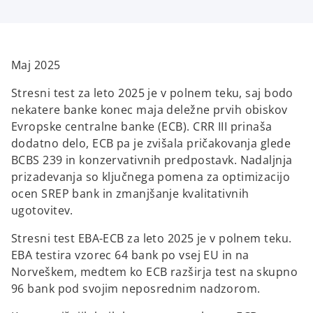
s
s
i
i
n
n
a
a
n
n
e
e
w
w
t
t
Maj 2025
a
a
b
b
Stresni test za leto 2025 je v polnem teku, saj bodo
nekatere banke konec maja deležne prvih obiskov
Evropske centralne banke (ECB). CRR III prinaša
dodatno delo, ECB pa je zvišala pričakovanja glede
BCBS 239 in konzervativnih predpostavk. Nadaljnja
prizadevanja so ključnega pomena za optimizacijo
ocen SREP bank in zmanjšanje kvalitativnih
ugotovitev.
Stresni test EBA-ECB za leto 2025 je v polnem teku.
EBA testira vzorec 64 bank po vsej EU in na
Norveškem, medtem ko ECB razširja test na skupno
96 bank pod svojim neposrednim nadzorom.