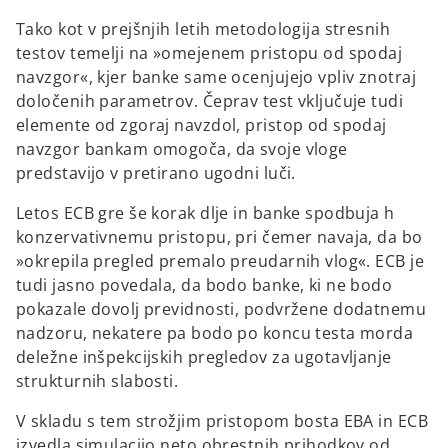
n
e
Tako kot v prejšnjih letih metodologija stresnih
w
testov temelji na »omejenem pristopu od spodaj
t
navzgor«, kjer banke same ocenjujejo vpliv znotraj
a
določenih parametrov. Čeprav test vključuje tudi
b
elemente od zgoraj navzdol, pristop od spodaj
navzgor bankam omogoča, da svoje vloge
predstavijo v pretirano ugodni luči.
Letos ECB gre še korak dlje in banke spodbuja h
konzervativnemu pristopu, pri čemer navaja, da bo
»okrepila pregled premalo preudarnih vlog«. ECB je
tudi jasno povedala, da bodo banke, ki ne bodo
pokazale dovolj previdnosti, podvržene dodatnemu
nadzoru, nekatere pa bodo po koncu testa morda
deležne inšpekcijskih pregledov za ugotavljanje
strukturnih slabosti.
V skladu s tem strožjim pristopom bosta EBA in ECB
izvedla simulacijo neto obrestnih prihodkov od