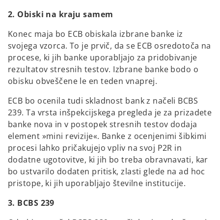
2. Obiski na kraju samem
Konec maja bo ECB obiskala izbrane banke iz
svojega vzorca. To je prvič, da se ECB osredotoča na
procese, ki jih banke uporabljajo za pridobivanje
rezultatov stresnih testov. Izbrane banke bodo o
obisku obveščene le en teden vnaprej.
ECB bo ocenila tudi skladnost bank z načeli BCBS
239. Ta vrsta inšpekcijskega pregleda je za prizadete
banke nova in v postopek stresnih testov dodaja
element »mini revizije«. Banke z ocenjenimi šibkimi
procesi lahko pričakujejo vpliv na svoj P2R in
dodatne ugotovitve, ki jih bo treba obravnavati, kar
bo ustvarilo dodaten pritisk, zlasti glede na ad hoc
pristope, ki jih uporabljajo številne institucije.
3. BCBS 239