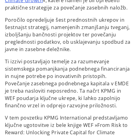
Climate Growth
«, katere namen je bil opredeliti
a
praktične strategije za povečanje zasebnih naložb.
Poročilo opredeljuje šest prednostnih ukrepov in
šestnajst strategij, namenjenih zmanjšanju tveganj,
y
izboljšanju bančnosti projektov ter povečanju
preglednosti podatkov, ob usklajevanju spodbud za
javne in zasebne deležnike.
Ti izzivi postavljajo temelje za razumevanje
V
sistemskega pomanjkanja podnebnega financiranja
in nujne potrebe po inovativnih pristopih.
Povečanje zasebnega podnebnega kapitala v EMDE
je treba nasloviti neposredno. Ta načrt KPMG in
i
WEF poudarja ključne ukrepe, ki lahko zapolnijo
finančno vrzel in odprejo razvojne priložnosti.
V tem povzetku KPMG International predstavljamo
d
ključne ugotovitve iz bele knjige WEF »From Risk to
Reward: Unlocking Private Capital for Climate