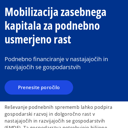
Mobilizacija zasebnega
kapitala za podnebno
usmerjeno rast
o
p
e
Podnebno financiranje v nastajajočih in
n
razvijajočih se gospodarstvih
s
i
n
a
Prenesite poročilo
n
e
Reševanje podnebnih sprememb lahko podpira
w
gospodarski razvoj in dolgoročno rast v
t
nastajajočih in razvijajočih se gospodarstvih
a
(EMDE). Ta gospodarstva potrebujejo bilijone