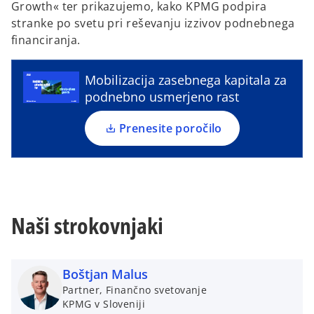
Growth« ter prikazujemo, kako KPMG podpira
o
stranke po svetu pri reševanju izzivov podnebnega
p
e
financiranja.
e
n
s
Mobilizacija zasebnega kapitala za
i
podnebno usmerjeno rast
o
n
a
Prenesite poročilo
n
e
w
t
a
Naši strokovnjaki
b
Boštjan Malus
Partner, Finančno svetovanje
KPMG v Sloveniji