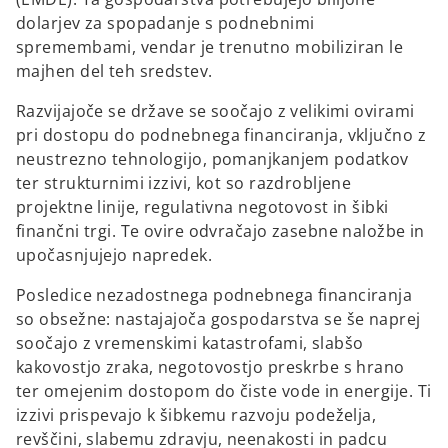
b
dolarjev za spopadanje s podnebnimi
spremembami, vendar je trenutno mobiliziran le
majhen del teh sredstev.
Razvijajoče se države se soočajo z velikimi ovirami
pri dostopu do podnebnega financiranja, vključno z
neustrezno tehnologijo, pomanjkanjem podatkov
ter strukturnimi izzivi, kot so razdrobljene
projektne linije, regulativna negotovost in šibki
finančni trgi. Te ovire odvračajo zasebne naložbe in
upočasnjujejo napredek.
Posledice nezadostnega podnebnega financiranja
so obsežne: nastajajoča gospodarstva se še naprej
soočajo z vremenskimi katastrofami, slabšo
kakovostjo zraka, negotovostjo preskrbe s hrano
ter omejenim dostopom do čiste vode in energije. Ti
izzivi prispevajo k šibkemu razvoju podeželja,
revščini, slabemu zdravju, neenakosti in padcu