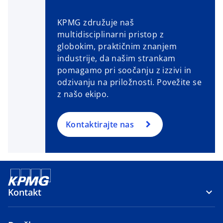
a
b
KPMG združuje naš
multidisciplinarni pristop z
globokim, praktičnim znanjem
industrije, da našim strankam
pomagamo pri soočanju z izzivi in ​​
odzivanju na priložnosti. Povežite se
z našo ekipo.
Kontaktirajte nas
Kontakt