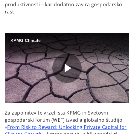
produktivnosti – kar dodatno zavira gospodarsko
rast.
KPMG Climate
P
l
Za zapolnitev te vrzeli sta KPMG in Svetovni
gospodarski forum (WEF) izvedla globalno študijo
»
From Risk to Reward: Unlocking Private Capital for