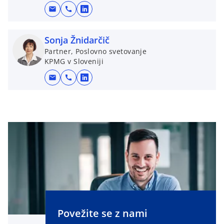
mail
call
o
p
e
Sonja Žnidarčič
n
Partner, Poslovno svetovanje
KPMG v Sloveniji
s
i
mail
call
o
n
p
a
e
n
n
e
s
w
i
t
n
a
a
b
n
e
w
Povežite se z nami
t