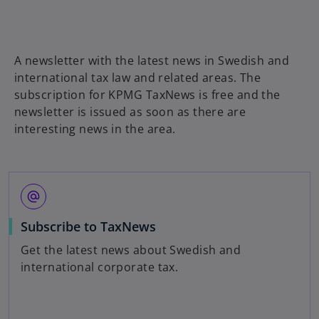
e
w
t
a
A newsletter with the latest news in Swedish and
b
international tax law and related areas. The
subscription for KPMG TaxNews is free and the
newsletter is issued as soon as there are
interesting news in the area.
alternate_email
o
Subscribe to TaxNews
p
Get the latest news about Swedish and
e
international corporate tax.
n
s
i