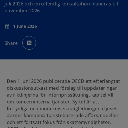
juli 2026 och en offentlig konsultation planeras till
november 2026.
1 June 2026
event
o
p
Share
e
n
s
i
n
a
n
e
w
t
a
Den 1 juni 2026 publicerade OECD ett efterlängtat
b
diskussionsutkast med förslag till uppdateringar
av riktlinjerna för internprissättning, kapitel VII
om koncerninterna tjänster. Syftet är att
förtydliga och modernisera vägledningen i ljuset
av mer komplexa tjänstebaserade affärsmodeller
och ett fortsatt fokus från skattemyndigheter.