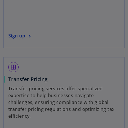
n
a
n
e
w
o
Sign up
t
p
a
e
b
n
s
window
i
n
Transfer Pricing
a
Transfer pricing services offer specialized
n
expertise to help businesses navigate
e
challenges, ensuring compliance with global
w
transfer pricing regulations and optimizing tax
t
efficiency.
a
b