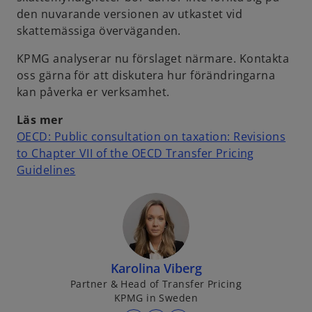
den nuvarande versionen av utkastet vid
skattemässiga överväganden.
KPMG analyserar nu förslaget närmare. Kontakta
oss gärna för att diskutera hur förändringarna
kan påverka er verksamhet.
Läs mer
OECD: Public consultation on taxation: Revisions
to Chapter VII of the OECD Transfer Pricing
o
Guidelines
p
e
n
s
i
Karolina Viberg
n
Partner & Head of Transfer Pricing
a
KPMG in Sweden
n