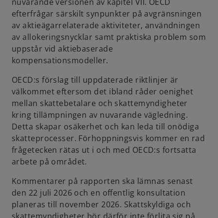
nuvarande versionen av kapitel VII. OECD
efterfrågar särskilt synpunkter på avgränsningen
av aktieägarrelaterade aktiviteter, användningen
av allokeringsnycklar samt praktiska problem som
uppstår vid aktiebaserade
kompensationsmodeller.
OECD:s förslag till uppdaterade riktlinjer är
välkommet eftersom det ibland råder oenighet
mellan skattebetalare och skattemyndigheter
kring tillämpningen av nuvarande vägledning.
Detta skapar osäkerhet och kan leda till onödiga
skatteprocesser. Förhoppningsvis kommer en rad
frågetecken rätas ut i och med OECD:s fortsatta
arbete på området.
Kommentarer på rapporten ska lämnas senast
den 22 juli 2026 och en offentlig konsultation
planeras till november 2026. Skattskyldiga och
skattemyndigheter bör därför inte förlita sig på