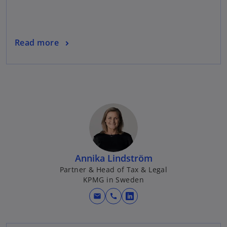
Read more
Annika Lindström
Partner & Head of Tax & Legal
KPMG in Sweden
mail
call
o
p
e