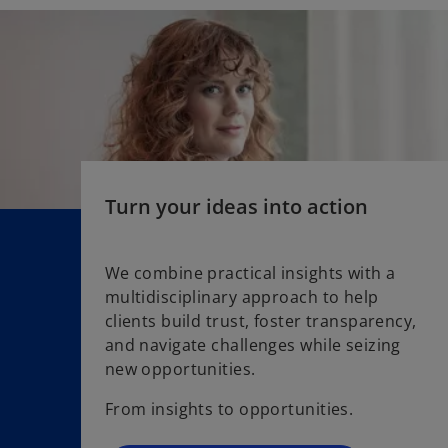
w
t
a
b
Turn your ideas into action
We combine practical insights with a
multidisciplinary approach to help
o
clients build trust, foster transparency,
p
and navigate challenges while seizing
e
new opportunities.
n
s
From insights to opportunities.
i
n