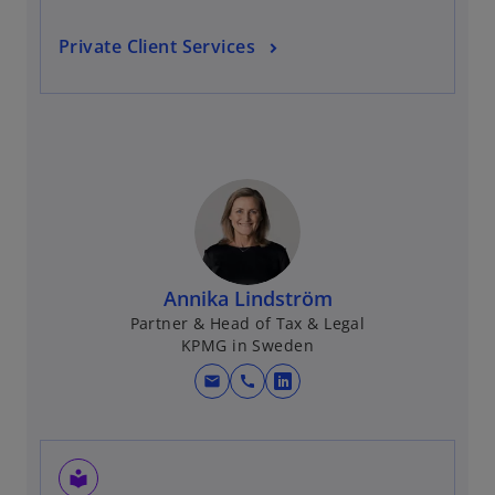
Private Client Services
Annika Lindström
Partner & Head of Tax & Legal
KPMG in Sweden
mail
call
o
p
e
n
local_library