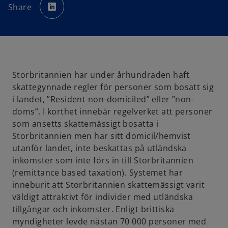
p
Share
e
n
s
i
n
a
n
e
w
t
a
Storbritannien har under århundraden haft
b
skattegynnade regler för personer som bosatt sig
i landet, ”Resident non-domiciled” eller ”non-
doms”. I korthet innebär regelverket att personer
som ansetts skattemässigt bosatta i
Storbritannien men har sitt domicil/hemvist
utanför landet, inte beskattas på utländska
inkomster som inte förs in till Storbritannien
(remittance based taxation). Systemet har
inneburit att Storbritannien skattemässigt varit
väldigt attraktivt för individer med utländska
tillgångar och inkomster. Enligt brittiska
myndigheter levde nästan 70 000 personer med