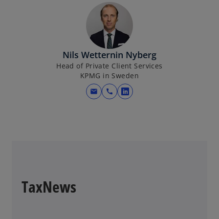
Nils Wetternin Nyberg
Head of Private Client Services
KPMG in Sweden
mail
call
o
p
e
n
s
i
n
a
TaxNews
n
e
w