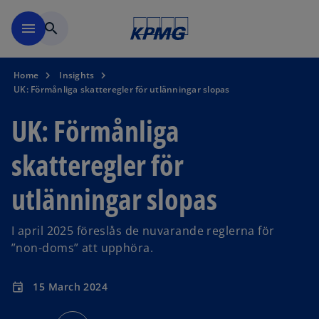
Skip to navigation
menu
search
Home
Insights
UK: Förmånliga skatteregler för utlänningar slopas
UK: Förmånliga
skatteregler för
utlänningar slopas
I april 2025 föreslås de nuvarande reglerna för
”non-doms” att upphöra.
15 March 2024
event
o