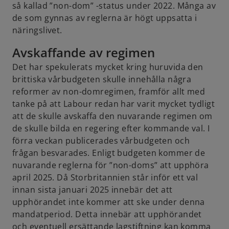
så kallad ”non-dom” -status under 2022. Många av
de som gynnas av reglerna är högt uppsatta i
näringslivet.
Avskaffande av regimen
Det har spekulerats mycket kring huruvida den
brittiska vårbudgeten skulle innehålla några
reformer av non-domregimen, framför allt med
tanke på att Labour redan har varit mycket tydligt
att de skulle avskaffa den nuvarande regimen om
de skulle bilda en regering efter kommande val. I
förra veckan publicerades vårbudgeten och
frågan besvarades. Enligt budgeten kommer de
nuvarande reglerna för ”non-doms” att upphöra
april 2025. Då Storbritannien står inför ett val
innan sista januari 2025 innebär det att
upphörandet inte kommer att ske under denna
mandatperiod. Detta innebär att upphörandet
och eventuell ersättande lagstiftning kan komma