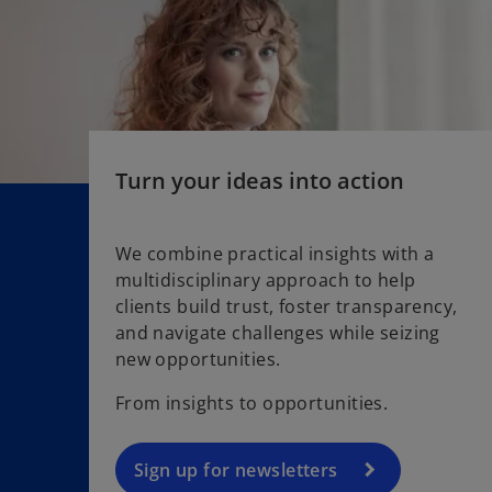
t
a
b
Turn your ideas into action
We combine practical insights with a
multidisciplinary approach to help
o
clients build trust, foster transparency,
p
and navigate challenges while seizing
e
new opportunities.
n
s
From insights to opportunities.
i
n
a
Sign up for newsletters