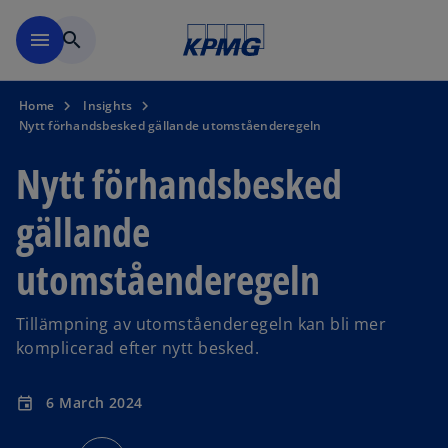
Skip to navigation
menu
search
Home
Insights
Nytt förhandsbesked gällande utomståenderegeln
Nytt förhandsbesked
gällande
utomståenderegeln
Tillämpning av utomståenderegeln kan bli mer
komplicerad efter nytt besked.
6 March 2024
event
o