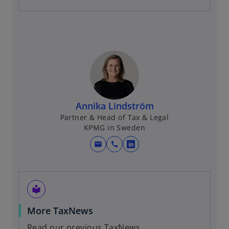
Annika Lindström
Partner & Head of Tax & Legal
KPMG in Sweden
mail
call
o
p
e
n
local_library
s
o
More TaxNews
i
p
n
Read our previous TaxNews.