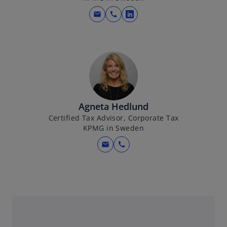
w
mail
call
o
t
p
a
e
b
n
s
i
n
a
Agneta Hedlund
n
Certified Tax Advisor, Corporate Tax
KPMG in Sweden
e
w
mail
call
t
a
b