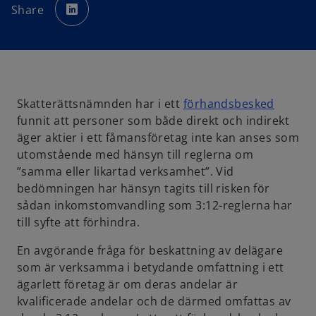
p
Share
e
n
s
i
n
a
n
e
w
t
a
o
Skatterättsnämnden har i ett
förhandsbesked
b
p
funnit att personer som både direkt och indirekt
e
äger aktier i ett fåmansföretag inte kan anses som
n
utomstående med hänsyn till reglerna om
s
”samma eller likartad verksamhet”. Vid
i
bedömningen har hänsyn tagits till risken för
n
sådan inkomstomvandling som 3:12-reglerna har
a
till syfte att förhindra.
n
En avgörande fråga för beskattning av delägare
e
som är verksamma i betydande omfattning i ett
w
ägarlett företag är om deras andelar är
t
kvalificerade andelar och de därmed omfattas av
a