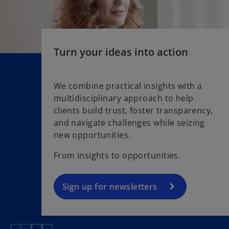
Turn your ideas into action
We combine practical insights with a
multidisciplinary approach to help
o
clients build trust, foster transparency,
p
and navigate challenges while seizing
e
new opportunities.
n
s
From insights to opportunities.
i
n
a
Sign up for newsletters
n
e
w