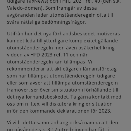
tidigare TaxNews) och i HFD 2021 ref. 40 (den s.k.
Valedo-domen). Som framgår av dessa
avgöranden leder utomståenderegeln ofta till
svåra rättsliga bedömningsfrågor.
Utifrån hur det nya förhandsbeskedet motiveras
kan det leda till ytterligare komplexitet gällande
utomståenderegeln men även osäkerhet kring
vidden av HFD 2023 ref. 11 och när
utomståenderegeln kan tillämpas. Vi
rekommenderar att aktieägare i fåmansföretag
som har tillämpat utomståenderegeln tidigare
eller som avser att tillämpa utomståenderegeln
framöver, ser över sin situation i förhållande till
det nya förhandsbeskedet. Ta gärna kontakt med
oss om ni t.ex. vill diskutera kring er situation
inför den kommande deklarationen för 2023.
Vi vill i detta sammanhang också nämna att den
nu pågående s.k. 3:12-utredningen har fått i