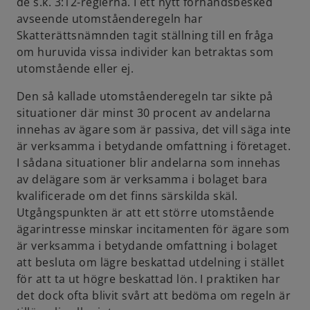
de s.k. 3:12-reglerna. I ett nytt förhandsbesked
b
avseende utomståenderegeln har
Skatterättsnämnden tagit ställning till en fråga
om huruvida vissa individer kan betraktas som
utomstående eller ej.
Den så kallade utomståenderegeln tar sikte på
situationer där minst 30 procent av andelarna
innehas av ägare som är passiva, det vill säga inte
är verksamma i betydande omfattning i företaget.
I sådana situationer blir andelarna som innehas
av delägare som är verksamma i bolaget bara
kvalificerade om det finns särskilda skäl.
Utgångspunkten är att ett större utomstående
ägarintresse minskar incitamenten för ägare som
är verksamma i betydande omfattning i bolaget
att besluta om lägre beskattad utdelning i stället
för att ta ut högre beskattad lön. I praktiken har
det dock ofta blivit svårt att bedöma om regeln är