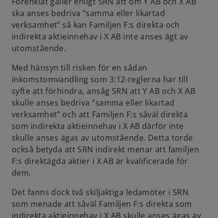
Förenklat gäller enligt SRN att om Y AB och X AB
ska anses bedriva ”samma eller likartad
verksamhet” så kan Familjen F:s direkta och
indirekta aktieinnehav i X AB inte anses ägt av
utomstående.
Med hänsyn till risken för en sådan
inkomstomvandling som 3:12-reglerna har till
syfte att förhindra, ansåg SRN att Y AB och X AB
skulle anses bedriva ”samma eller likartad
verksamhet” och att Familjen F:s såväl direkta
som indirekta aktieinnehav i X AB därför inte
skulle anses ägas av utomstående. Detta torde
också betyda att SRN indirekt menar att familjen
F:s direktägda aktier i X AB är kvalificerade för
dem.
Det fanns dock två skiljaktiga ledamöter i SRN
som menade att såväl Familjen F:s direkta som
indirekta aktieinnehav i X AB skulle anses ägas av