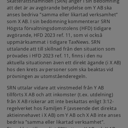
Skatterättsnämnden (SRN) anger i sin bedömning
att det är av avgörande betydelse om Y AB ska
anses bedriva ”samma eller likartad verksamhet”
som X AB. I sin bedömning kommenterar SRN
Högsta förvaltningsdomstolens (HFD) tidigare
avgörande, HFD 2023 ref. 11, som vi också
uppmärksammat i tidigare TaxNews. SRN
uttalande att till skillnad från den situation som
prövades i HFD 2023 ref. 11, finns i den nu
aktuella situationen även ett direkt ägande (i X AB)
hos den krets av personer som ska beaktas vid
prövningen av utomståenderegeln.
SRN uttalar vidare att vinstmedel från Y AB
tillförts X AB och att inkomster (t.ex. utdelning)
från X AB riskerar att inte beskattas enligt 3:12-
regelverket hos Familjen F (avseende det direkta
aktieinnehavet i X AB) om Y AB och X AB inte anses
bedriva ”samma eller likartad verksamhet”.