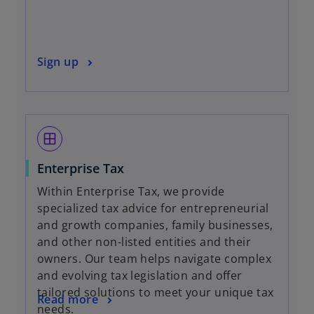
s
i
n
o
Sign up
a
p
n
e
e
n
w
s
t
window
i
a
n
b
Enterprise Tax
a
Within Enterprise Tax, we provide
n
specialized tax advice for entrepreneurial
e
and growth companies, family businesses,
w
and other non-listed entities and their
t
owners. Our team helps navigate complex
a
and evolving tax legislation and offer
b
tailored solutions to meet your unique tax
Read more
needs.