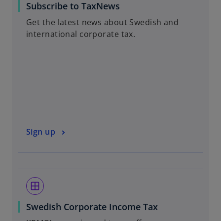
o
Subscribe to TaxNews
p
Get the latest news about Swedish and
e
international corporate tax.
n
s
i
n
a
n
e
w
o
Sign up
t
p
a
e
b
n
s
window
i
n
Swedish Corporate Income Tax
a