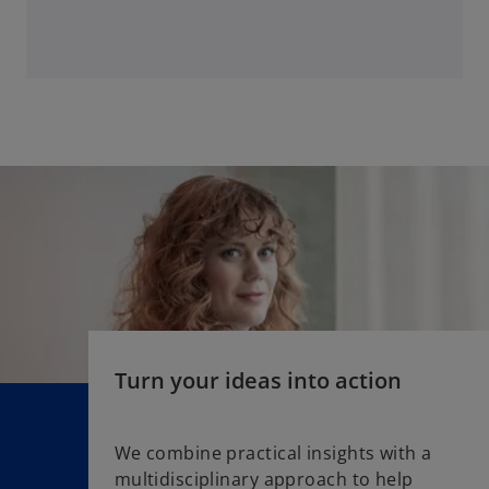
w
s
t
i
a
n
b
a
n
e
w
t
a
b
Turn your ideas into action
We combine practical insights with a
multidisciplinary approach to help
o