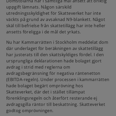
Domstolarna har i samtliga mål ansett att oriktig
uppgift lämnats. Någon särskild
utredningsskyldighet för Skatteverket har inte
väckts på grund av avsaknad N9-blankett. Något
skäl till befrielse från skattetillägg har inte heller
ansetts föreligga i de mål det yrkats.
Nu har Kammarrätten i Stockholm meddelat dom
där underlaget för beräkningen av skattetillägg
har justerats till den skattskyldiges fördel. I den
ursprungliga deklarationen hade bolaget gjort
avdrag i strid med reglerna om
avdragsbegränsning för negativa räntenetton
(EBITDA-regeln). Under processen i kammarrätten
hade bolaget begärt omprövning hos
Skatteverket, där det i stället tillämpat
förenklingsregeln och återfört resterande ej
avdragsgilla räntor till beskattning. Skatteverket
godtog omprövningen.