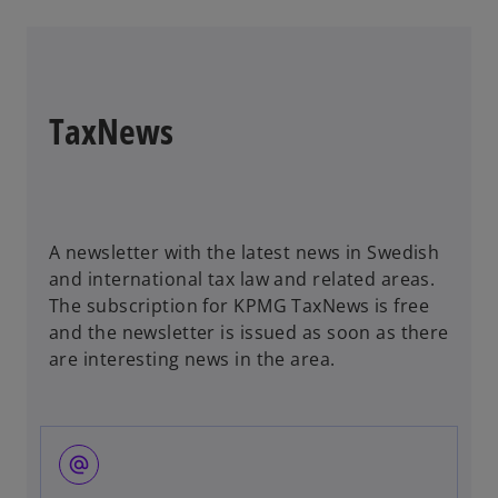
i
n
a
n
TaxNews
e
w
t
a
b
A newsletter with the latest news in Swedish
and international tax law and related areas.
The subscription for KPMG TaxNews is free
and the newsletter is issued as soon as there
are interesting news in the area.
alternate_email