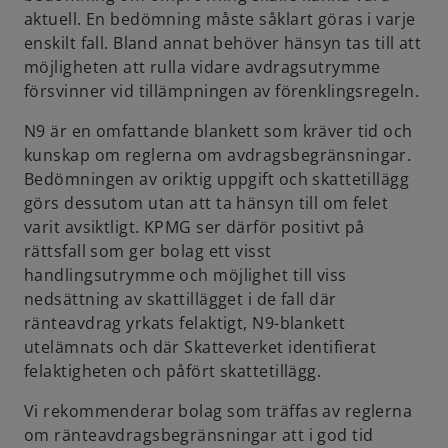
aktuell. En bedömning måste såklart göras i varje
enskilt fall. Bland annat behöver hänsyn tas till att
möjligheten att rulla vidare avdragsutrymme
försvinner vid tillämpningen av förenklingsregeln.
N9 är en omfattande blankett som kräver tid och
kunskap om reglerna om avdragsbegränsningar.
Bedömningen av oriktig uppgift och skattetillägg
görs dessutom utan att ta hänsyn till om felet
varit avsiktligt. KPMG ser därför positivt på
rättsfall som ger bolag ett visst
handlingsutrymme och möjlighet till viss
nedsättning av skattillägget i de fall där
ränteavdrag yrkats felaktigt, N9-blankett
utelämnats och där Skatteverket identifierat
felaktigheten och påfört skattetillägg.
Vi rekommenderar bolag som träffas av reglerna
om ränteavdragsbegränsningar att i god tid