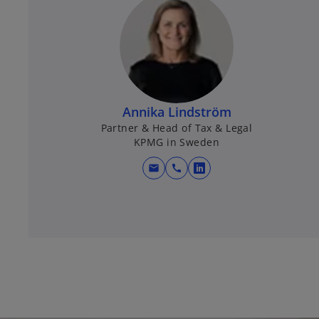
Annika Lindström
Partner & Head of Tax & Legal
KPMG in Sweden
mail
call
o
p
e
n
s
i
n
a
n