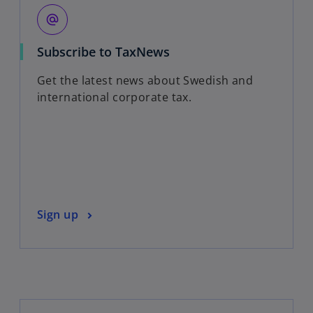
alternate_email
o
Subscribe to TaxNews
p
Get the latest news about Swedish and
e
international corporate tax.
n
s
i
n
a
n
e
o
Sign up
w
p
t
e
a
n
b
s
i