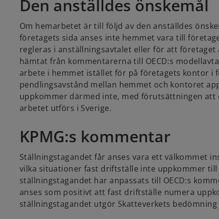
Den anställdes önskemål
Om hemarbetet är till följd av den anställdes önske
företagets sida anses inte hemmet vara till företag
regleras i anställningsavtalet eller för att företa
hämtat från kommentarerna till OECD:s modellavtal
arbete i hemmet istället för på företagets kontor i
pendlingsavstånd mellan hemmet och kontoret appli
uppkommer därmed inte, med förutsättningen att det 
arbetet utförs i Sverige.
KPMG:s kommentar
Ställningstagandet får anses vara ett välkommet ins
vilka situationer fast driftställe inte uppkommer ti
ställningstagandet har anpassats till OECD:s komment
anses som positivt att fast driftställe numera uppk
ställningstagandet utgör Skatteverkets bedömning i