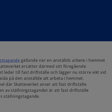
o
ngstagande
gällande när en anställds arbete i hemmet
p
 Skatteverket ersätter därmed sitt föregående
e
eder till fast driftställe och lägger nu större vikt vid
n
 sida på den anställde att arbeta i hemmet.
s
l där Skatteverket anser att fast driftställe
i
v ställningstagandet är att fast driftställe
n
s ställningstagande.
a
n