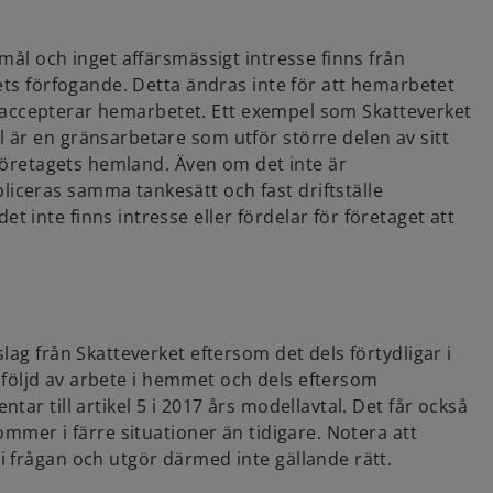
mål och inget affärsmässigt intresse finns från
ets förfogande. Detta ändras inte för att hemarbetet
get accepterar hemarbetet. Ett exempel som Skatteverket
 är en gränsarbetare som utför större delen av sitt
 företagets hemland. Även om det inte är
ceras samma tankesätt och fast driftställe
inte finns intresse eller fördelar för företaget att
lag från Skatteverket eftersom det dels förtydligar i
ll följd av arbete i hemmet och dels eftersom
ar till artikel 5 i 2017 års modellavtal. Det får också
ommer i färre situationer än tidigare. Notera att
 frågan och utgör därmed inte gällande rätt.