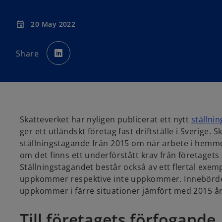
20 May 2022
event
o
p
Share
e
n
s
i
n
a
n
e
w
t
a
Skatteverket har nyligen publicerat ett nytt
ställni
b
ger ett utländskt företag fast driftställe i Sverige.
ställningstagande från 2015 om när arbete i hemmet l
om det finns ett underförstått krav från företagets
Ställningstagandet består också av ett flertal exempe
uppkommer respektive inte uppkommer. Innebörden a
uppkommer i färre situationer jämfört med 2015 år
Till företagets förfogande