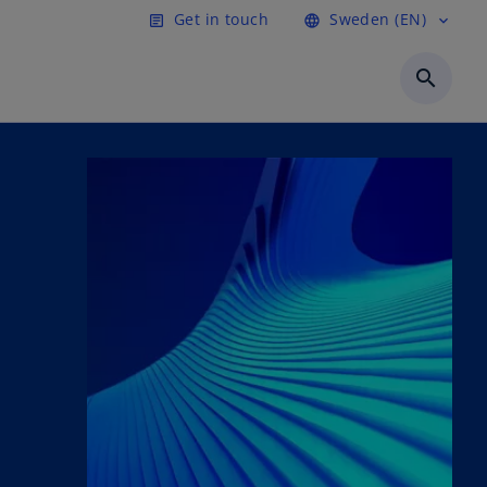
Get in touch
Sweden (EN)
article
language
expand_more
search