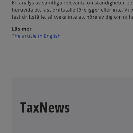
En analys av samtliga relevanta omständigheter behö
huruvida ett fast driftställe föreligger eller inte. 
fast driftställe, så tveka inte att höra av dig om ni ha
Läs mer
o
The article in English
p
e
n
s
i
n
a
n
e
TaxNews
w
t
a
b