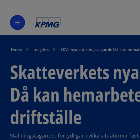
menu
Home
Insights
SKVs nya ställningstagande Då kan hemarbet
Skatteverkets nya
Då kan hemarbete l
driftställe
Ställningstagandet förtydligar i vilka situationer fas