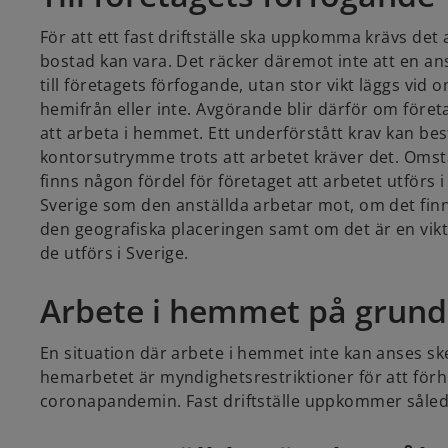
För att ett fast driftställe ska uppkomma krävs det a
bostad kan vara. Det räcker däremot inte att en an
till företagets förfogande, utan stor vikt läggs vid
hemifrån eller inte. Avgörande blir därför om föret
att arbeta i hemmet. Ett underförstått krav kan best
kontorsutrymme trots att arbetet kräver det. Om
finns någon fördel för företaget att arbetet utförs 
Sverige som den anställda arbetar mot, om det fin
den geografiska placeringen samt om det är en vikti
de utförs i Sverige.
Arbete i hemmet på grund
En situation där arbete i hemmet inte kan anses ske
hemarbetet är myndighetsrestriktioner för att förh
coronapandemin. Fast driftställe uppkommer sålede