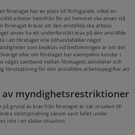
e
w
tt företaget har en plats till förfogande, vilket en
t
ställd arbetar hemifrån för att hemmet ska anses stå
a
 om företaget kräver att den anställda ska arbeta
b
aget anses ha ett underförstått krav på den anställde
å i att företaget inte tillhandahåller något
ständigheter som beaktas vid bedömningen är om det
i Sverige eller om företaget har exempelvis kunder i
ns något samband mellan företagets aktiviteter och
g förutsättning för den anställdes arbetsuppgifter att
 av myndighetsrestriktioner
 på grund av krav från företaget är när orsaken till
indra smittspridning såsom varit fallet under
s inte i en sådan situation.