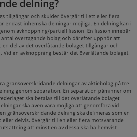
nde delning?
tillgångar och skulder övergår till ett eller flera
 är endast inhemska delningar möjliga. En delning kan i
 genom avknoppning/partiell fission. En fission innebär
ett antal övertagande bolag och därefter upphör att
t en del av det överlåtande bolaget tillgångar och
lag. Vid en avknoppning består det överlåtande bolaget.
öra gränsöverskridande delningar av aktiebolag på tre
ch delning genom separation. En separation påminner om
ederlaget ska betalas till det överlåtande bolaget
s delningar ska även vara möjliga att genomföra vid
t en gränsöverskridande delning ska definieras som en
 eller delvis, övergår till en eller flera motsvarande
utsättning att minst en av dessa ska ha hemvist