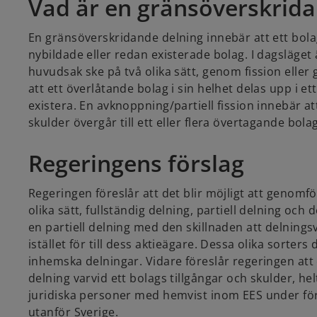
Vad är en gränsöverskrida
En gränsöverskridande delning innebär att ett bolags 
nybildade eller redan existerade bolag. I dagsläget
huvudsak ske på två olika sätt, genom fission eller
att ett överlåtande bolag i sin helhet delas upp i 
existera. En avknoppning/partiell fission innebär at
skulder övergår till ett eller flera övertagande bo
Regeringens förslag
Regeringen föreslår att det blir möjligt att genomf
olika sätt, fullständig delning, partiell delning o
en partiell delning med den skillnaden att delningsv
istället för till dess aktieägare. Dessa olika sorter
inhemska delningar. Vidare föreslår regeringen at
delning varvid ett bolags tillgångar och skulder, helt
juridiska personer med hemvist inom EES under för
utanför Sverige.