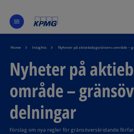
menu
Home
Insights
Nyheter på aktiebolagsrättens område – g
Nyheter på aktieb
område – gränsöv
delningar
Förslag om nya regler för gränsöverskridande förfar