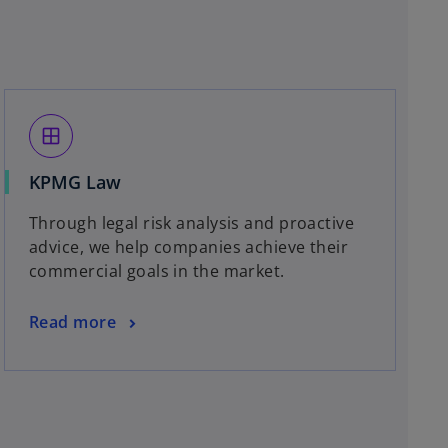
window
o
KPMG Law
p
Through legal risk analysis and proactive
e
advice, we help companies achieve their
n
commercial goals in the market.
s
i
o
Read more
n
p
a
e
n
n
e
s
w
i
t