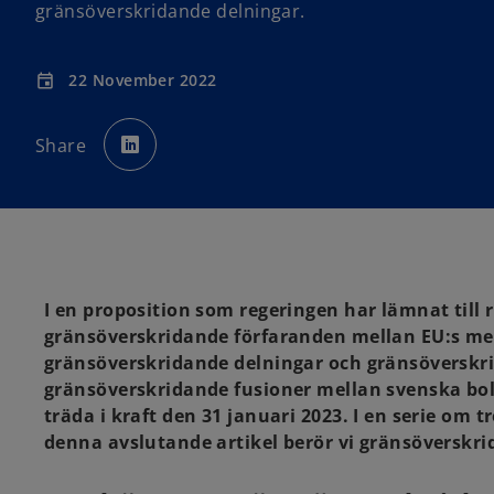
gränsöverskridande delningar.
22 November 2022
event
o
p
Share
e
n
s
i
n
a
n
e
w
t
a
b
I en proposition som regeringen har lämnat till r
gränsöverskridande förfaranden mellan EU:s medl
gränsöverskridande delningar och gränsöverskri
gränsöverskridande fusioner mellan svenska bol
träda i kraft den 31 januari 2023. I en serie om t
denna avslutande artikel berör vi gränsöverskr