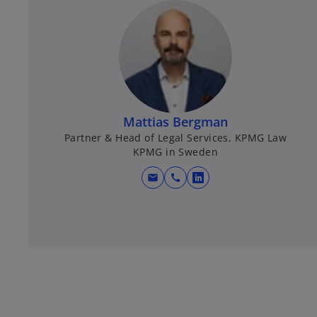
Mattias Bergman
Partner & Head of Legal Services, KPMG Law
KPMG in Sweden
mail
call
o
p
e
n
s
i
n
a