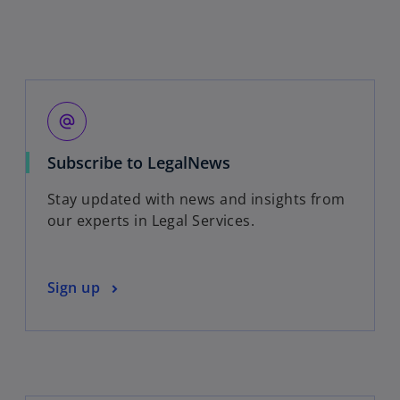
alternate_email
o
Subscribe to LegalNews
p
Stay updated with news and insights from
e
our experts in Legal Services.
n
s
i
o
Sign up
n
p
a
e
n
n
e
s
w
i
t