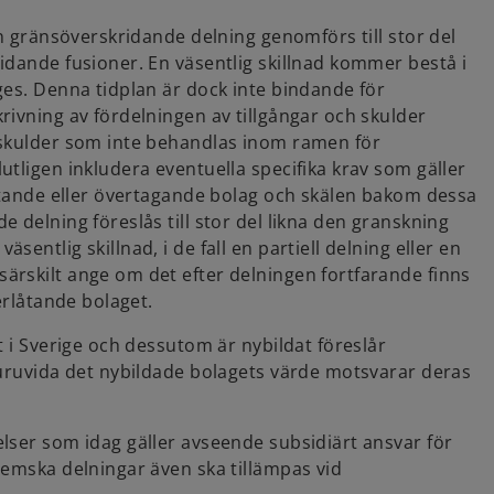
en gränsöverskridande delning genomförs till stor del
idande fusioner. En väsentlig skillnad kommer bestå i
ges. Denna tidplan är dock inte bindande för
rivning av fördelningen av tillgångar och skulder
 skulder som inte behandlas inom ramen för
tligen inkludera eventuella specifika krav som gäller
låtande eller övertagande bolag och skälen bakom dessa
 delning föreslås till stor del likna den granskning
entlig skillnad, i de fall en partiell delning eller en
ärskilt ange om det efter delningen fortfarande finns
erlåtande bolaget.
t i Sverige och dessutom är nybildat föreslår
huruvida det nybildade bolagets värde motsvarar deras
lser som idag gäller avseende subsidiärt ansvar för
hemska delningar även ska tillämpas vid