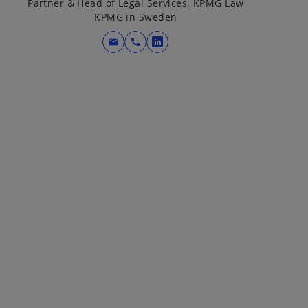
Partner & Head of Legal Services, KPMG Law
KPMG in Sweden
mail
call
o
p
e
n
s
i
n
a
n
e
w
t
a
b