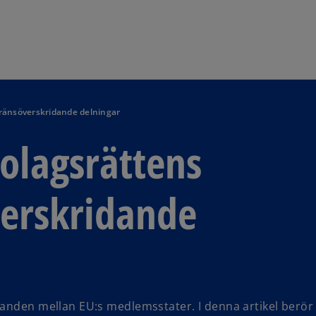
Skip to navigation
ränsöverskridande delningar
olagsrättens
erskridande
anden mellan EU:s medlemsstater. I denna artikel berör 