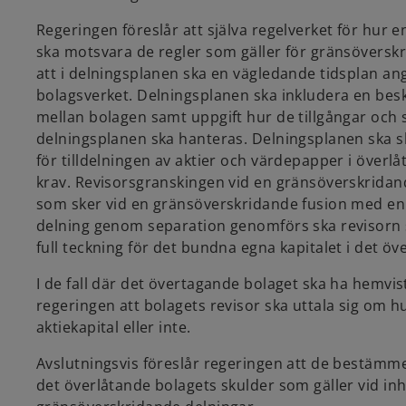
Regeringen föreslår att själva regelverket för hur 
ska motsvara de regler som gäller för gränsöverskr
att i delningsplanen ska en vägledande tidsplan an
bolagsverket. Delningsplanen ska inkludera en besk
mellan bolagen samt uppgift hur de tillgångar och
delningsplanen ska hanteras. Delningsplanen ska slu
för tilldelningen av aktier och värdepapper i över
krav. Revisorsgranskingen vid en gränsöverskridande
som sker vid en gränsöverskridande fusion med en väs
delning genom separation genomförs ska revisorn s
full teckning för det bundna egna kapitalet i det öv
I de fall där det övertagande bolaget ska ha hemvis
regeringen att bolagets revisor ska uttala sig om 
aktiekapital eller inte.
Avslutningsvis föreslår regeringen att de bestämme
det överlåtande bolagets skulder som gäller vid in