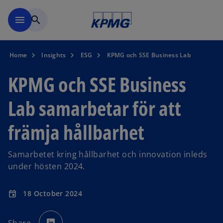
Skip to navigation
menu
search
Home
Insights
ESG
KPMG och SSE Business Lab
KPMG och SSE Business
Lab samarbetar för att
främja hållbarhet
Samarbetet kring hållbarhet och innovation inleds
under hösten 2024.
18 October 2024
event
o
p