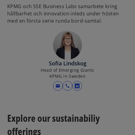
KPMG och SSE Business Labs samarbete kring
hållbarhet och innovation inleds under hösten
med en första serie runda bord-samtal.
Sofia Lindskog
Head of Emerging Giants
KPMG in Sweden
mail
call
o
p
e
n
Explore our sustainabiliy
s
i
offerings
n