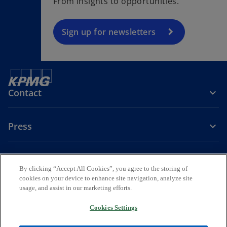
From insights to opportunities.
i
n
a
Sign up for newsletters
n
e
w
t
Contact
a
b
Press
About KPMG Sweden
By clicking “Accept All Cookies”, you agree to the storing of
cookies on your device to enhance site navigation, analyze site
o
o
o
usage, and assist in our marketing efforts.
p
p
p
Legal
Privacy
e
Accessibility
e
e
Cookies Settings
n
n
n
© 2026 KPMG AB, a Swedish Aktiebolag and a member firm of the