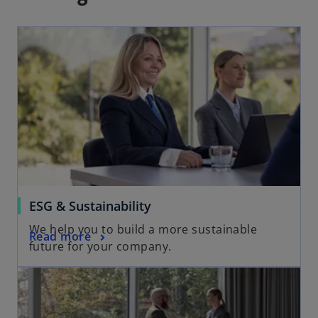
a
n
e
w
t
a
b
ESG & Sustainability
We help you to build a more sustainable
Read more
future for your company.