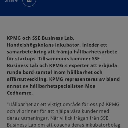
Share
e
n
s
i
n
a
n
e
w
t
a
KPMG och SSE Business Lab,
b
Handelshögskolans inkubator, inleder ett
samarbete kring att främja hållbarhetsarbete
för startups. Tillsammans kommer SSE
Business Lab och KPMG:s experter att erbjuda
runda bord-samtal inom hållbarhet och
affärsutveckling. KPMG representeras av bland
annat av hållbarhetspecialisten Moa
Cedhamre.
"Hållbarhet är ett viktigt område för oss på KPMG
och vi brinner för att hjälpa våra kunder med
deras utmaningar. När vi fick frågan från SSE
Business Lab om att coacha deras inkubatorbolag