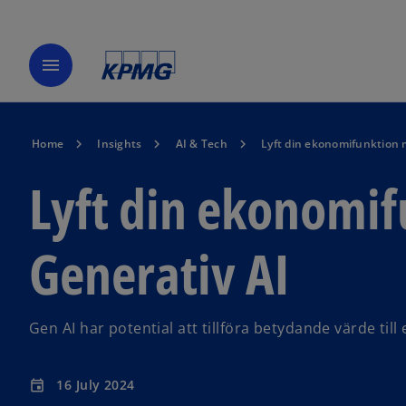
menu
Home
Insights
AI & Tech
Lyft din ekonomifunktion 
Lyft din ekonomi
Generativ AI
Gen AI har potential att tillföra betydande värde til
16 July 2024
event