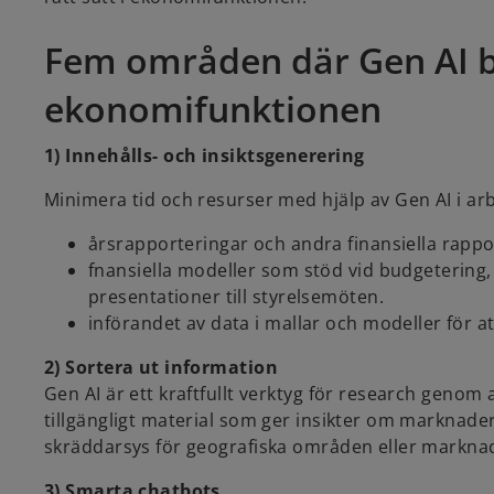
Fem områden där Gen AI bidr
ekonomifunktionen
1) Innehålls- och insiktsgenerering
Minimera tid och resurser med hjälp av Gen AI i ar
årsrapporteringar och andra finansiella rap
fnansiella modeller som stöd vid budgetering
presentationer till styrelsemöten.
införandet av data i mallar och modeller för a
2) Sortera ut information
Gen AI är ett kraftfullt verktyg för research genom 
tillgängligt material som ger insikter om marknade
skräddarsys för geografiska områden eller markna
3) Smarta chatbots