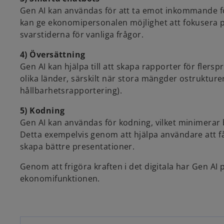
Gen AI kan användas för att ta emot inkommande för
kan ge ekonomipersonalen möjlighet att fokusera på
svarstiderna för vanliga frågor.
4) Översättning
Gen AI kan hjälpa till att skapa rapporter för flers
olika länder, särskilt när stora mängder ostruktur
hållbarhetsrapportering).
5) Kodning
Gen AI kan användas för kodning, vilket minimerar 
Detta exempelvis genom att hjälpa användare att få 
skapa bättre presentationer.
Genom att frigöra kraften i det digitala har Gen AI p
ekonomifunktionen.
o
p
e