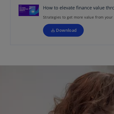
n
How to elevate finance value thr
s
Strategies to get more value from your
i
n
a
Download
n
e
w
t
a
b