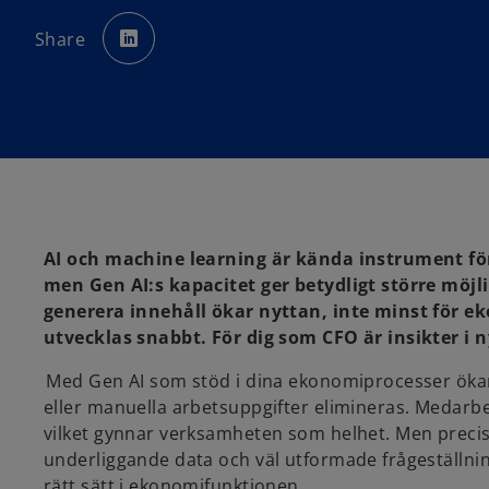
o
p
Share
e
n
s
i
n
a
n
e
w
t
a
b
AI och machine learning är kända instrument för 
men Gen AI:s kapacitet ger betydligt större möj
generera innehåll ökar nyttan, inte minst för e
utvecklas snabbt. För dig som CFO är insikter i
Med Gen AI som stöd i dina ekonomiprocesser ökar 
eller manuella arbetsuppgifter elimineras. Medarbe
vilket gynnar verksamheten som helhet. Men preci
underliggande data och väl utformade frågeställninga
rätt sätt i ekonomifunktionen.