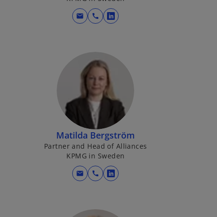
mail
call
o
p
e
n
s
i
n
a
n
e
Matilda Bergström
w
Partner and Head of Alliances
t
KPMG in Sweden
a
b
mail
call
o
p
e
n