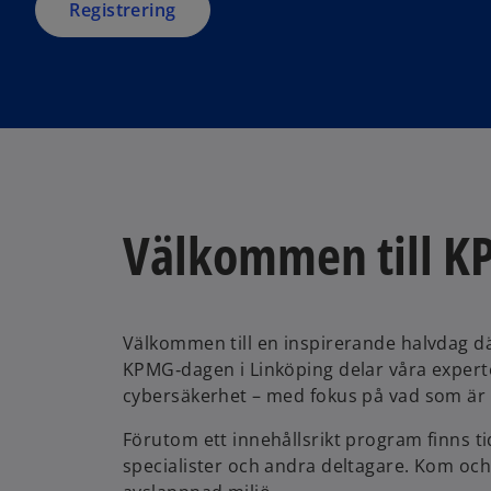
a
Registrering
n
e
n
w
t
e
a
b
w
t
a
b
Välkommen till K
Välkommen till en inspirerande halvdag dä
KPMG‑dagen i Linköping delar våra experte
cybersäkerhet – med fokus på vad som är r
Förutom ett innehållsrikt program finns 
specialister och andra deltagare. Kom och 