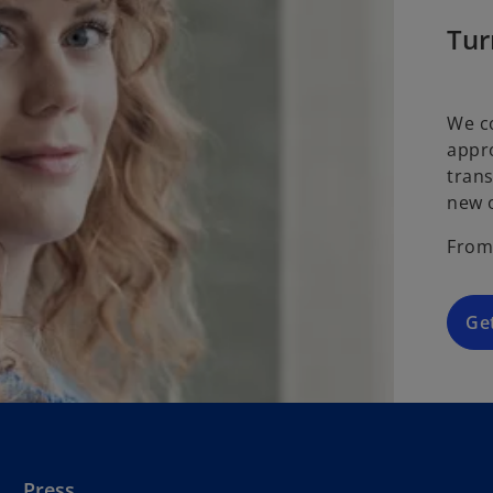
Tur
We co
appro
trans
new 
From 
Ge
Press