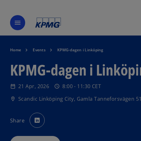
menu
Home
Events
KPMG-dagen i Linköping
KPMG-dagen i Linköpi
21 Apr, 2026
8:00 - 11:30 CET
date_range
schedule
o
p
Scandic Linköping City, Gamla Tanneforsvägen 51
location_on
e
n
o
p
Share
s
e
n
i
s
i
n
n
a