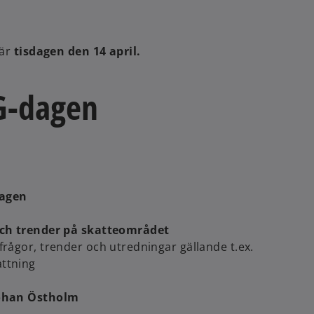
 är
tisdagen den 14 april.
G-dagen
dagen
 och trender på skatteområdet
rågor, trender och utredningar gällande t.ex.
ttning
Johan Östholm