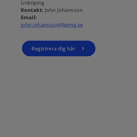
Linköping
p
Kontakt:
John Johansson
e
Email:
n
john.johansson@kpmg.se
s
i
n
a
Registrera dig här
n
e
w
t
a
b