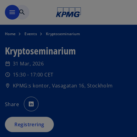
Skip to navigation
menu
search
Home
Events
Kryptoseminarium
Kryptoseminarium
31 Mar, 2026
date_range
o
15:30 - 17:00 CET
schedule
p
KPMG:s kontor, Vasagatan 16, Stockholm
location_on
e
n
o
s
p
Share
e
i
n
s
n
i
n
a
Registrering
a
n
n
e
w