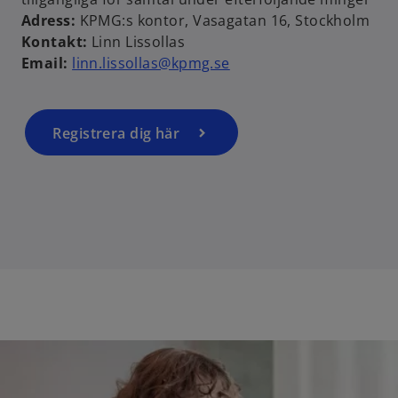
p
Adress:
KPMG:s kontor, Vasagatan 16, Stockholm
e
Kontakt:
Linn Lissollas
n
Email:
linn.lissollas@kpmg.se
s
i
n
a
Registrera dig här
n
e
w
t
a
b