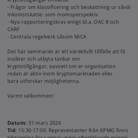
- Frågor om klassificering och beskattning ur såväl
inkomstskatte- som momsperspektiv
- Nya rapporteringskrav enligt bl.a. DAC 8 och
CARF
- Centrala regelverk såsom MiCA
Det här seminariet är ett värdefullt tillfälle att få
insikter och utbyta tankar om
kryptotillgångar, oavsett om er organisation
redan är aktiv inom kryptomarknaden eller
bara utforskar möjligheterna.
Varmt välkommen!
Datum:
31 mars 2026
Tid:
15:30-17:00. Representanter från KPMG finns
o
tillgängliga för samtal under efterföljande mingel