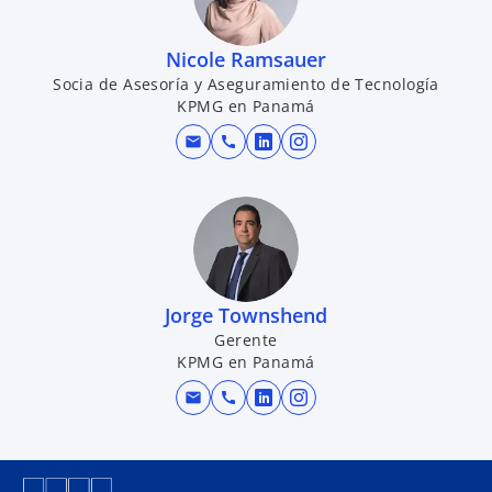
Nicole Ramsauer
Socia de Asesoría y Aseguramiento de Tecnología
KPMG en Panamá
mail
call
s
s
e
e
a
a
b
b
r
r
e
e
e
e
Jorge Townshend
n
n
Gerente
KPMG en Panamá
u
u
n
n
mail
call
s
s
a
a
e
e
p
p
a
a
e
e
b
b