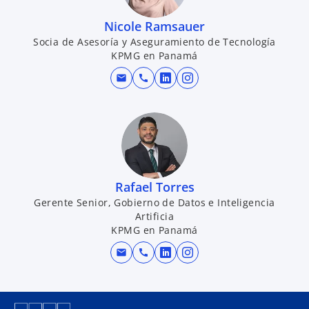
Nicole Ramsauer
Socia de Asesoría y Aseguramiento de Tecnología
KPMG en Panamá
mail
call
s
s
e
e
a
a
b
b
r
r
e
e
e
e
Rafael Torres
n
n
Gerente Senior, Gobierno de Datos e Inteligencia
Artificia
u
u
KPMG en Panamá
n
n
a
a
mail
call
s
s
p
p
e
e
e
e
a
a
s
s