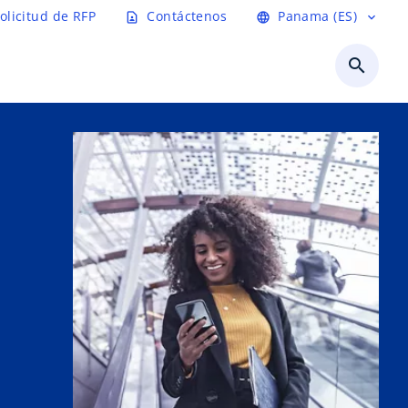
olicitud de RFP
Contáctenos
Panama (ES)
contact_page
language
expand_more
search