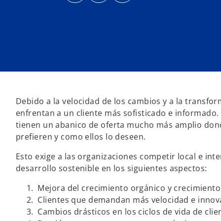
r
r
r
e
e
e
e
e
e
n
n
n
u
u
u
n
n
n
a
a
a
p
p
p
e
e
e
s
s
s
t
t
t
a
a
a
ñ
ñ
ñ
a
a
a
n
n
n
u
u
u
Debido a la velocidad de los cambios y a la transfor
e
e
e
v
v
v
enfrentan a un cliente más sofisticado e informado. 
a
a
a
tienen un abanico de oferta mucho más amplio donde
prefieren y como ellos lo deseen.
Esto exige a las organizaciones competir local e i
desarrollo sostenible en los siguientes aspectos:
Mejora del crecimiento orgánico y crecimiento
Clientes que demandan más velocidad e innova
Cambios drásticos en los ciclos de vida de cli