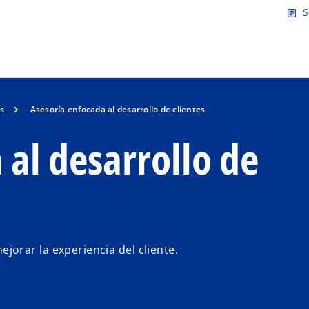
Saltar al contenido principal
S
article
es
Asesoría enfocada al desarrollo de clientes
 al desarrollo de
orar la experiencia del cliente.