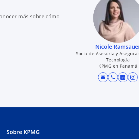
 conocer más sobre cómo
Nicole Ramsaue
Socia de Asesoría y Asegura
Tecnología
KPMG en Panamá
mail
call
s
s
e
e
a
a
b
b
r
r
e
e
e
e
Sobre KPMG
n
n