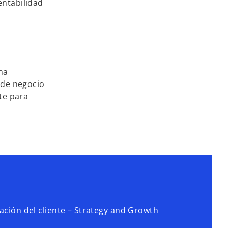
entabilidad
na
 de negocio
te para
ación del cliente – Strategy and Growth