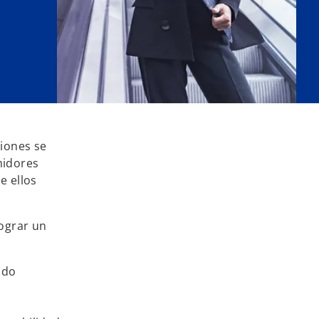
ciones se
midores
e ellos
ograr un
ado