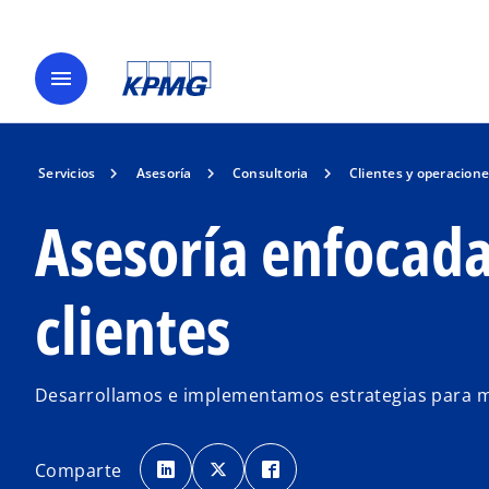
menu
Servicios
Asesoría
Consultoria
Clientes y operacion
Asesoría enfocada
clientes
Desarrollamos e implementamos estrategias para mej
s
s
s
e
e
e
Comparte
a
a
a
b
b
b