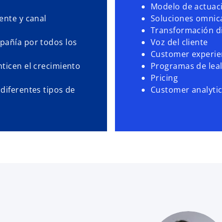
Modelo de actuac
ente y canal
Soluciones omnic
Transformación di
pañía por todos los
Voz del cliente
Customer experie
ticen el crecimiento
Programas de lea
Pricing
diferentes tipos de
Customer analyti