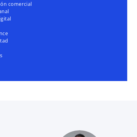
ión comercial
anal
gital
nce
ltad
cs