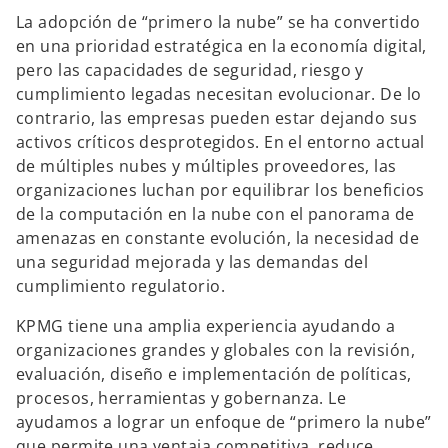
n
n
n
a
a
a
La adopción de “primero la nube” se ha convertido
p
p
p
e
e
e
en una prioridad estratégica en la economía digital,
s
s
s
t
t
t
pero las capacidades de seguridad, riesgo y
a
a
a
ñ
ñ
ñ
cumplimiento legadas necesitan evolucionar. De lo
a
a
a
n
n
n
contrario, las empresas pueden estar dejando sus
u
u
u
e
e
e
activos críticos desprotegidos. En el entorno actual
v
v
v
a
a
a
de múltiples nubes y múltiples proveedores, las
organizaciones luchan por equilibrar los beneficios
de la computación en la nube con el panorama de
amenazas en constante evolución, la necesidad de
una seguridad mejorada y las demandas del
cumplimiento regulatorio.
KPMG tiene una amplia experiencia ayudando a
organizaciones grandes y globales con la revisión,
evaluación, diseño e implementación de políticas,
procesos, herramientas y gobernanza. Le
ayudamos a lograr un enfoque de “primero la nube”
que permite una ventaja competitiva, reduce