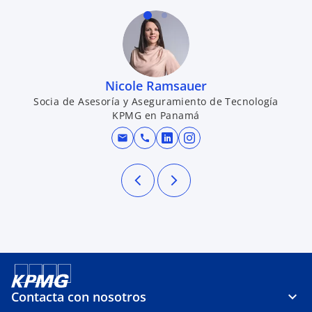
Nicole Ramsauer
Socia de Asesoría y Aseguramiento de Tecnología
KPMG en Panamá
mail
call
se abre en una pestaña n
se abre en una pesta
Contacta con nosotros