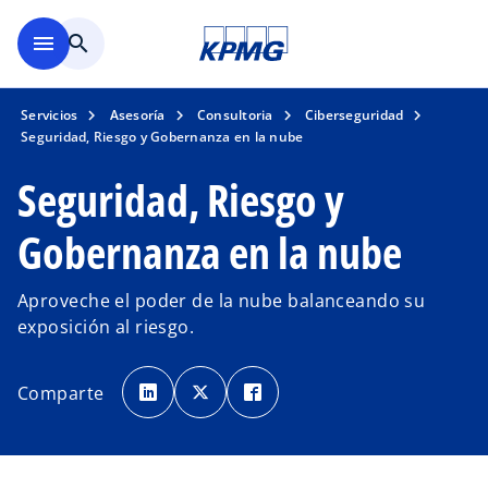
Saltar al contenido principal
menu
search
Servicios
Asesoría
Consultoria
Ciberseguridad
Seguridad, Riesgo y Gobernanza en la nube
Seguridad, Riesgo y
Gobernanza en la nube
Aproveche el poder de la nube balanceando su
exposición al riesgo.
s
s
s
e
e
e
Comparte
a
a
a
b
b
b
r
r
r
e
e
e
e
e
e
n
n
n
u
u
u