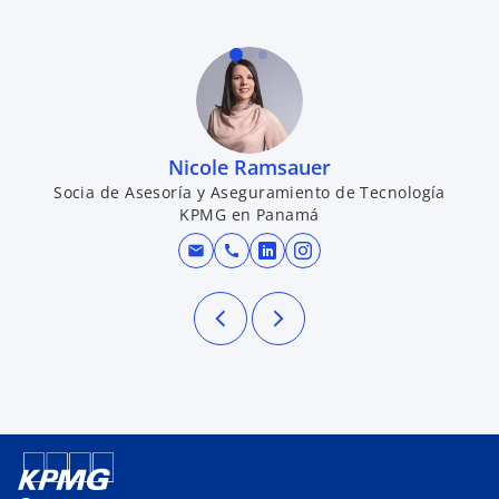
Nicole Ramsauer
Socia de Asesoría y Aseguramiento de Tecnología
KPMG en Panamá
mail
call
se abre en una pestaña n
se abre en una pesta