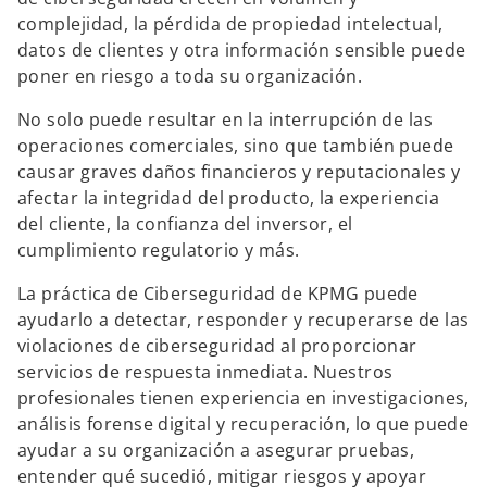
a
a
a
ñ
ñ
ñ
complejidad, la pérdida de propiedad intelectual,
a
a
a
n
n
n
datos de clientes y otra información sensible puede
u
u
u
e
e
e
poner en riesgo a toda su organización.
v
v
v
a
a
a
No solo puede resultar en la interrupción de las
operaciones comerciales, sino que también puede
causar graves daños financieros y reputacionales y
afectar la integridad del producto, la experiencia
del cliente, la confianza del inversor, el
cumplimiento regulatorio y más.
La práctica de Ciberseguridad de KPMG puede
ayudarlo a detectar, responder y recuperarse de las
violaciones de ciberseguridad al proporcionar
servicios de respuesta inmediata. Nuestros
profesionales tienen experiencia en investigaciones,
análisis forense digital y recuperación, lo que puede
ayudar a su organización a asegurar pruebas,
entender qué sucedió, mitigar riesgos y apoyar