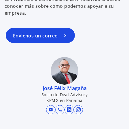
conocer más sobre cómo podemos apoyar a su
empresa.
Envíenos un correo
José Félix Magaña
Socio de Deal Advisory
KPMG en Panamá
mail
call
s
s
e
e
a
a