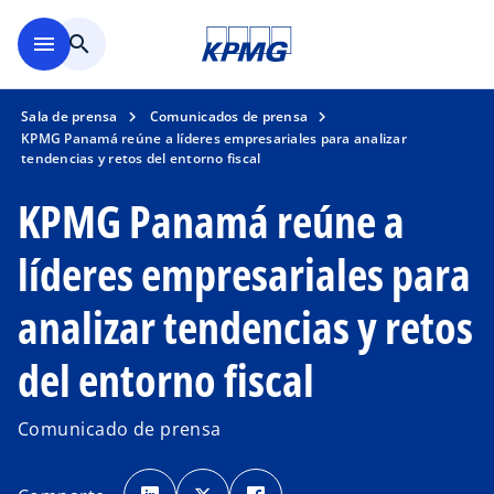
Saltar al contenido principal
menu
search
Sala de prensa
Comunicados de prensa
KPMG Panamá reúne a líderes empresariales para analizar
tendencias y retos del entorno fiscal
KPMG Panamá reúne a
líderes empresariales para
analizar tendencias y retos
del entorno fiscal
Comunicado de prensa
s
s
s
e
e
e