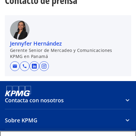
Contacto de prensa
Jennyfer Hernández
Gerente Senior de Mercadeo y Comunicaciones
KPMG en Panamá
mail
call
s
s
e
e
a
a
b
b
r
r
Contacta con nosotros
e
e
e
e
Sobre KPMG
n
n
u
u
n
n