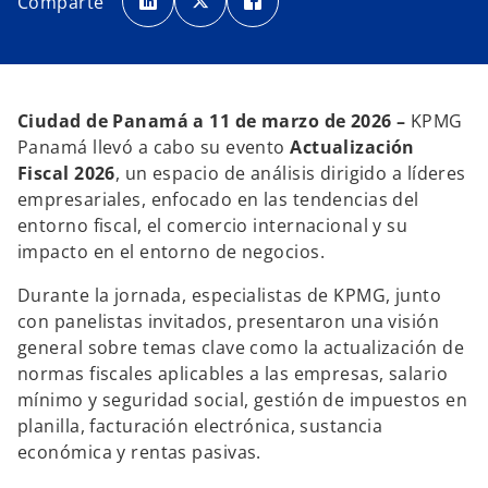
Comparte
a
a
a
b
b
b
r
r
r
e
e
e
e
e
e
n
n
n
u
u
u
n
n
n
a
a
a
Ciudad de Panamá a 11 de marzo de 2026 –
KPMG
p
p
p
e
e
e
Panamá llevó a cabo su evento
Actualización
s
s
s
t
t
t
Fiscal 2026
, un espacio de análisis dirigido a líderes
a
a
a
ñ
ñ
ñ
empresariales, enfocado en las tendencias del
a
a
a
n
n
n
entorno fiscal, el comercio internacional y su
u
u
u
e
e
e
impacto en el entorno de negocios.
v
v
v
a
a
a
Durante la jornada, especialistas de KPMG, junto
con panelistas invitados, presentaron una visión
general sobre temas clave como la actualización de
normas fiscales aplicables a las empresas, salario
mínimo y seguridad social, gestión de impuestos en
planilla, facturación electrónica, sustancia
económica y rentas pasivas.