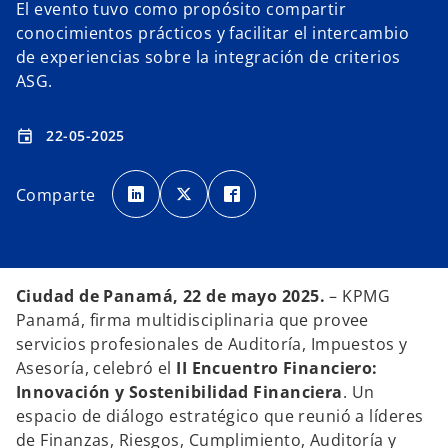
El evento tuvo como propósito compartir
conocimientos prácticos y facilitar el intercambio
de experiencias sobre la integración de criterios
ASG.
22-05-2025
event
s
s
s
e
e
e
Comparte
a
a
a
b
b
b
r
r
r
e
e
e
e
e
e
n
n
n
u
u
u
n
n
n
Ciudad de Panamá, 22 de mayo 2025.
– KPMG
a
a
a
p
p
p
Panamá, firma multidisciplinaria que provee
e
e
e
s
s
s
servicios profesionales de Auditoría, Impuestos y
t
t
t
a
a
a
Asesoría, celebró el
II Encuentro Financiero:
ñ
ñ
ñ
a
a
a
Innovación y Sostenibilidad Financiera
. Un
n
n
n
u
u
u
espacio de diálogo estratégico que reunió a líderes
e
e
e
v
v
v
de Finanzas, Riesgos, Cumplimiento, Auditoría y
a
a
a