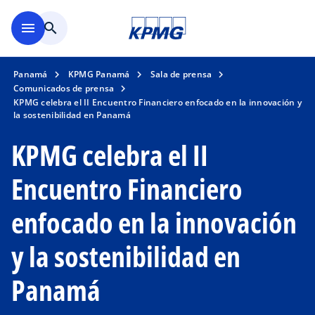
Saltar al contenido principal
menu
search
Panamá
KPMG Panamá
Sala de prensa
Comunicados de prensa
KPMG celebra el II Encuentro Financiero enfocado en la innovación y
la sostenibilidad en Panamá
KPMG celebra el II
Encuentro Financiero
enfocado en la innovación
y la sostenibilidad en
Panamá