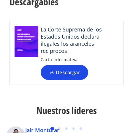
Descargables
a
b
r
e
La Corte Suprema de los
e
Estados Unidos declara
n
ilegales los aranceles
u
recíprocos
n
Carta Informativa
a
p
Descargar
e
s
t
a
ñ
Nuestros líderes
a
n
u
Jair Montúfar
e