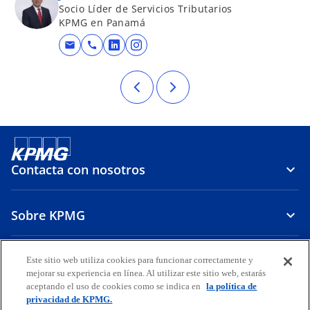
Socio Líder de Servicios Tributarios
v
KPMG en Panamá
a
mail
call
se abre en una pestaña nueva
se abre en una pestaña nueva
Contacta con nosotros
Sobre KPMG
Carrera
Este sitio web utiliza cookies para funcionar correctamente y
mejorar su experiencia en línea. Al utilizar este sitio web, estarás
aceptando el uso de cookies como se indica en
la política de
s
s
privacidad de KPMG.
e
e