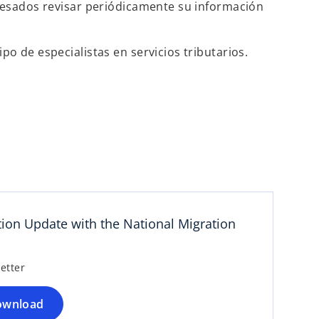
eresados revisar periódicamente su información
o de especialistas en servicios tributarios.
s
e
a
b
r
e
e
ion Update with the National Migration
n
u
n
etter
a
p
ownload
e