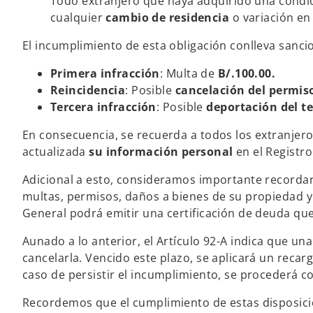
Todo extranjero que haya adquirido una cond
cualquier
cambio de residencia
o variación en
El incumplimiento de esta obligación conlleva sanci
Primera infracción
: Multa de
B/.100.00.
Reincidencia
: Posible
cancelación del permiso
Tercera infracción
: Posible
deportación del te
En consecuencia, se recuerda a todos los extranje
actualizada
su información personal
en el Registro
Adicional a esto, consideramos importante recordar 
multas, permisos, daños a bienes de su propiedad y c
General podrá emitir una certificación de deuda que 
Aunado a lo anterior, el Artículo 92-A indica que una
cancelarla. Vencido este plazo, se aplicará un reca
caso de persistir el incumplimiento, se procederá con
Recordemos que el cumplimiento de estas disposicio