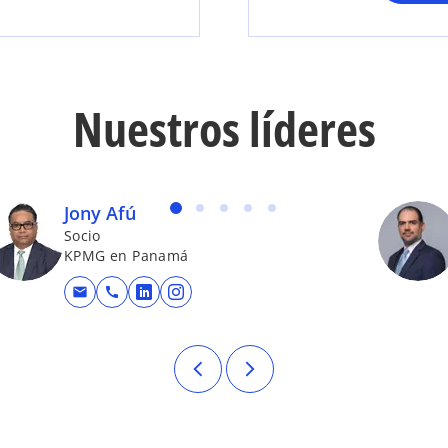
Nuestros líderes
Jony Afú
Socio
KPMG en Panamá
mail
call
eva
se abre en una pestaña nueva
se abre en una pestaña nueva