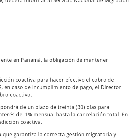
e,
deberá informar al Servicio Nacional de Migración
nente en Panamá, la obligación de mantener
cción coactiva para hacer efectivo el cobro de
2, en caso de incumplimiento de pago, el Director
obro coactivo.
ispondrá de un plazo de treinta (30) días para
nterés del 1% mensual hasta la cancelación total. En
sdicción coactiva.
que garantiza la correcta gestión migratoria y