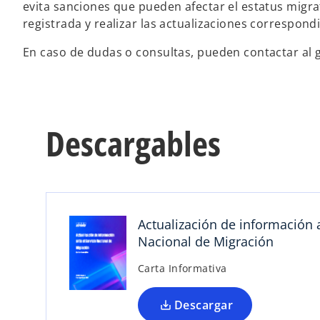
evita sanciones que pueden afectar el estatus migra
registrada y realizar las actualizaciones correspond
En caso de dudas o consultas, pueden contactar al ge
s
e
Descargables
a
b
r
e
e
Actualización de información a
n
Nacional de Migración
u
n
Carta Informativa
a
p
Descargar
e