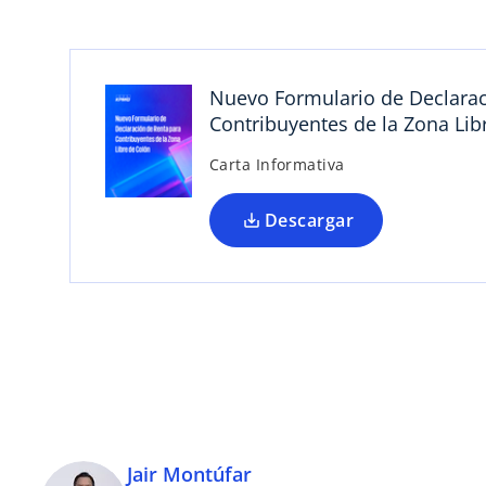
r
e
e
Nuevo Formulario de Declarac
n
Contribuyentes de la Zona Lib
u
n
Carta Informativa
a
p
Descargar
e
s
t
a
ñ
a
n
u
e
v
Jair Montúfar