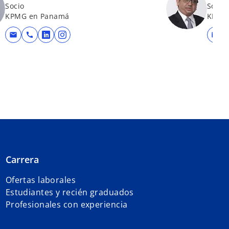
Socio
Socio
KPMG en Panamá
KPMG
mail
call
mail
se abre en una pestaña nueva
se abre en una pestaña nueva
Carrera
Ofertas laborales
Estudiantes y recién graduados
Profesionales con experiencia