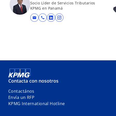
a
Socio Líder de Servicios Tributarios
KPMG en Panamá
mail
call
se abre en una pestaña nueva
se abre en una pestaña nu
Contacta con nosotros
Contactános
Envía un RFP
KPMG International Hotline