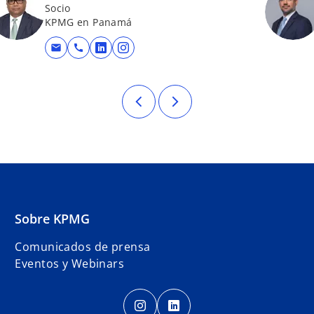
Socio
KPMG en Panamá
mail
call
eva
se abre en una pestaña nueva
se abre en una pestaña nueva
Sobre KPMG
Comunicados de prensa
Eventos y Webinars
s
s
e
e