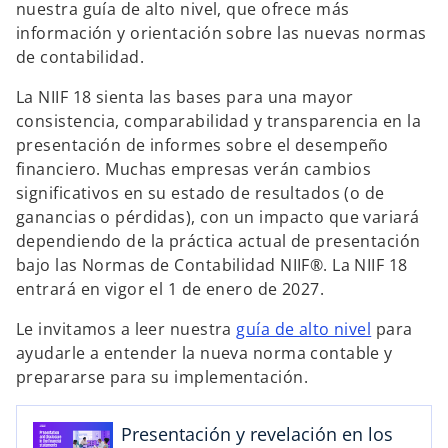
nuestra guía de alto nivel, que ofrece más
información y orientación sobre las nuevas normas
de contabilidad.
La NIIF 18 sienta las bases para una mayor
consistencia, comparabilidad y transparencia en la
presentación de informes sobre el desempeño
financiero. Muchas empresas verán cambios
significativos en su estado de resultados (o de
ganancias o pérdidas), con un impacto que variará
s
dependiendo de la práctica actual de presentación
e
bajo las Normas de Contabilidad NIIF®. La NIIF 18
a
entrará en vigor el 1 de enero de 2027.
b
r
Le invitamos a leer nuestra
guía de alto nivel
para
e
ayudarl­e a entender la nueva norma contable y
e
prepararse para su implementación.
n
u
Presentación y revelación en los
n