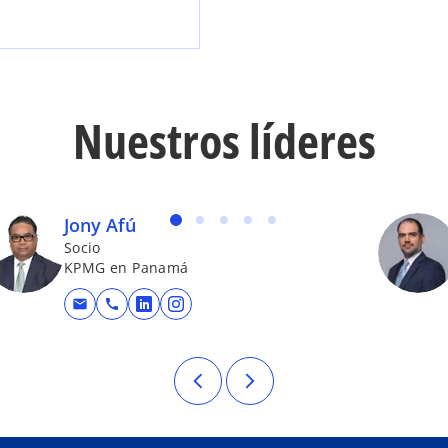
Nuestros líderes
Jony Afú
Socio
KPMG en Panamá
mail
call
eva
se abre en una pestaña nueva
se abre en una pestaña nueva