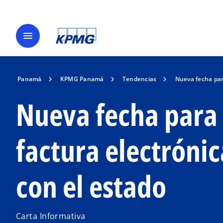
menu
Panamá
KPMG Panamá
Tendencias
Nueva fecha par
Nueva fecha para 
factura electróni
con el estado
Carta Informativa