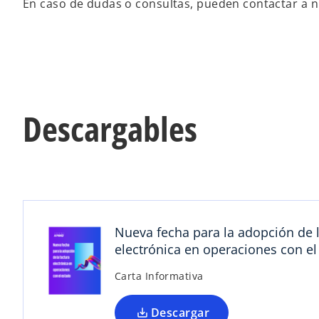
En caso de dudas o consultas, pueden contactar a nu
Descargables
s
e
a
b
r
e
e
Nueva fecha para la adopción de l
n
electrónica en operaciones con el
u
n
Carta Informativa
a
p
Descargar