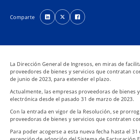
s
s
s
e
e
e
Comparte
a
a
a
b
b
b
r
r
r
e
e
e
e
e
e
n
n
n
u
u
u
n
n
n
a
a
a
p
p
p
e
e
e
s
s
s
La Dirección General de Ingresos, en miras de facil
t
t
t
a
a
a
proveedores de bienes y servicios que contratan con 
ñ
ñ
ñ
a
a
a
de junio de 2023, para extender el plazo.
n
n
n
u
u
u
e
e
e
v
v
v
Actualmente, las empresas proveedoras de bienes y
a
a
a
electrónica desde el pasado 31 de marzo de 2023.
Con la entrada en vigor de la Resolución, se prorro
proveedoras de bienes y servicios que contraten con
Para poder acogerse a esta nueva fecha hasta el 31 
excepción de adopción del Sistema de Facturación Ele