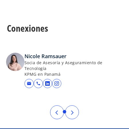
Conexiones
Nicole Ramsauer
Socia de Asesoría y Aseguramiento de
Tecnología
KPMG en Panamá
mail
call
se abre en una pestaña nueva
se abre en una pestaña nueva