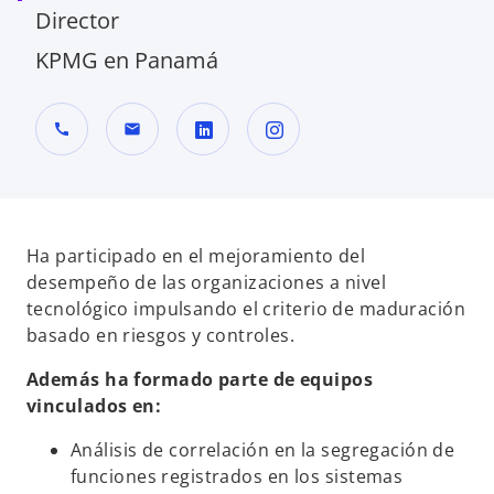
Director
KPMG en Panamá
call
mail
s
s
e
e
a
a
b
b
Ha participado en el mejoramiento del
r
r
desempeño de las organizaciones a nivel
e
e
tecnológico impulsando el criterio de maduración
e
e
basado en riesgos y controles.
n
n
Además ha formado parte de equipos
u
u
vinculados en:
n
n
a
a
Análisis de correlación en la segregación de
p
p
funciones registrados en los sistemas
e
e