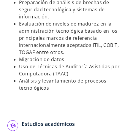
Preparación de análisis de brechas de
s
s
seguridad tecnológica y sistemas de
t
t
información.
a
a
Evaluación de niveles de madurez en la
ñ
ñ
administración tecnológica basado en los
a
a
principales marcos de referencia
n
n
internacionalmente aceptados ITIL, COBIT,
u
u
TOGAF entre otros.
e
e
Migración de datos
v
v
Uso de Técnicas de Auditoría Asistidas por
a
a
Computadora (TAAC)
Análisis y levantamiento de procesos
tecnológicos
Estudios académicos