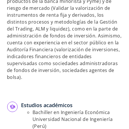
p
p
productos de la banca minorista y Pyme) y de
e
e
riesgo de mercado (Validar la valorización de
s
s
instrumentos de renta fija y derivados, los
t
t
distintos procesos y metodologías de la Gestión
a
a
del Trading, ALM y liquidez), como en la parte de
ñ
ñ
administración de fondos de inversión. Asimismo,
a
a
cuenta con experiencia en el sector público en la
n
n
Auditoría Financiera (valorización de inversiones,
u
u
indicadores financieros de entidades
e
e
supervisadas como sociedades administradoras
v
v
de fondos de inversión, sociedades agentes de
a
a
bolsa).
Estudios académicos
Bachiller en Ingeniería Económica
Universidad Nacional de Ingeniería
(Perú)