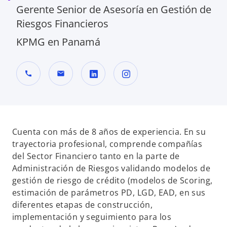
Gerente Senior de Asesoría en Gestión de
Riesgos Financieros
KPMG en Panamá
call
mail
s
s
e
e
a
a
b
b
Cuenta con más de 8 años de experiencia. En su
r
r
trayectoria profesional, comprende compañías
e
e
del Sector Financiero tanto en la parte de
e
e
Administración de Riesgos validando modelos de
n
n
gestión de riesgo de crédito (modelos de Scoring,
u
u
estimación de parámetros PD, LGD, EAD, en sus
n
n
diferentes etapas de construcción,
a
a
implementación y seguimiento para los