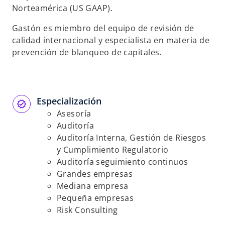
Norteamérica (US GAAP).
s
s
t
t
Gastón es miembro del equipo de revisión de
a
a
calidad internacional y especialista en materia de
ñ
ñ
prevención de blanqueo de capitales.
a
a
n
n
u
u
e
e
Especialización
v
v
Asesoría
a
a
Auditoría
Auditoría Interna, Gestión de Riesgos
y Cumplimiento Regulatorio
Auditoría seguimiento continuos
Grandes empresas
Mediana empresa
Pequeña empresas
Risk Consulting