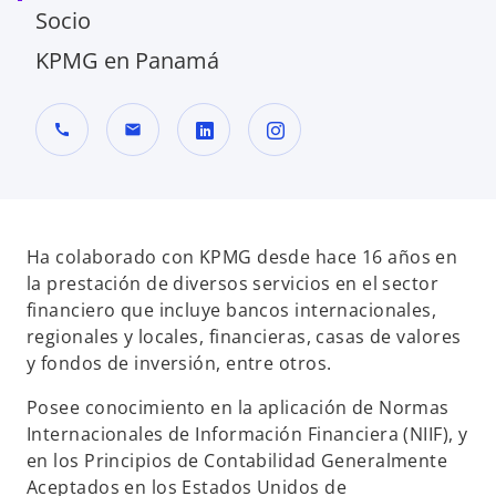
Socio
KPMG en Panamá
call
mail
s
s
e
e
a
a
b
b
Ha colaborado con KPMG desde hace 16 años en
r
r
la prestación de diversos servicios en el sector
e
e
financiero que incluye bancos internacionales,
e
e
regionales y locales, financieras, casas de valores
n
n
y fondos de inversión, entre otros.
u
u
Posee conocimiento en la aplicación de Normas
n
n
Internacionales de Información Financiera (NIIF), y
a
a
en los Principios de Contabilidad Generalmente
p
p
Aceptados en los Estados Unidos de
e
e