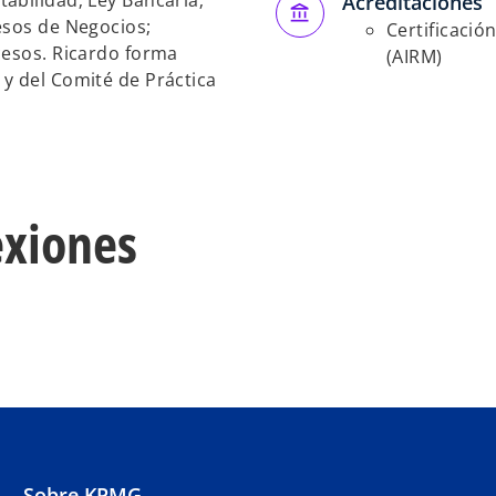
abilidad; Ley Bancaria;
Acreditaciones
e
e
esos de Negocios;
Certificació
v
v
cesos. Ricardo forma
(AIRM)
a
a
y del Comité de Práctica
xiones
Sobre KPMG