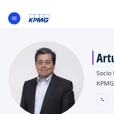
menu
Art
Socio 
KPMG
call