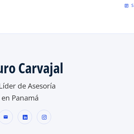
Saltar al contenido principal
S
article
uro Carvajal
Líder de Asesoría
 en Panamá
mail
s
s