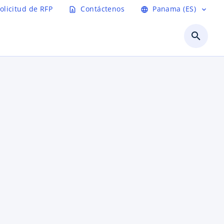
olicitud de RFP
Contáctenos
Panama (ES)
contact_page
language
expand_more
search