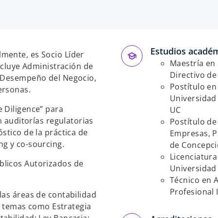
e
e
a
a
b
b
r
r
Estudios acadé
e
e
mente, es Socio Líder
e
e
Maestría en 
incluye Administración de
n
n
Directivo d
, Desempeño del Negocio,
u
u
Postítulo en
ersonas.
n
n
Universidad 
 Diligence” para
a
a
UC
n auditorías regulatorias
p
p
Postítulo d
stico de la práctica de
e
e
Empresas, P
ng y co-sourcing.
s
s
de Concepci
t
t
Licenciatura
blicos Autorizados de
a
a
Universidad 
ñ
ñ
Técnico en A
a
a
Profesional 
las áreas de contabilidad
n
n
en temas como Estrategia
u
u