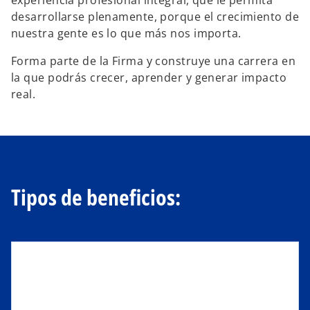
experiencia profesional integral, que le permita
a
a
a
desarrollarse plenamente, porque el crecimiento de
ñ
ñ
ñ
a
a
a
nuestra gente es lo que más nos importa.
n
n
n
u
u
u
e
e
e
v
v
v
Forma parte de la Firma y construye una carrera en
a
a
a
la que podrás crecer, aprender y generar impacto
real.
fitness_center
Deportivos
Tipos de beneficios:
Ver más