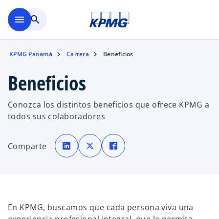
Saltar al contenido principal
menu
search
KPMG Panamá
Carrera
Beneficios
Beneficios
Conozca los distintos beneficios que ofrece KPMG a
todos sus colaboradores
s
s
s
e
e
e
Comparte
a
a
a
b
b
b
r
r
r
e
e
e
e
e
e
n
n
n
u
u
u
n
n
n
a
a
a
p
p
p
En KPMG, buscamos que cada persona viva una
e
e
e
s
s
s
t
t
t