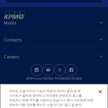
Media
Contacts
Careers
o
o
o
o
p
p
p
p
법적
Privacy(개인정보 처리방침)
접근성
도움말
e
e
e
e
n
n
n
n
© 2026 KPMG Samjong Accounting Corp., a Korea Limited Liability
우리는 소셜 미디어 기능의 제공과 데이터 분석 및 본
s
s
s
s
Company and a member firm of the KPMG global organization of
사이트가 올바로 동작하고 개인화된 콘텐츠와 광고를
independent member firms affiliated with KPMG International Limited,
i
i
i
i
제공하기 위해 쿠키를 사용하고 있습니다. 회사 사이트에 대한
귀하의 사용 정보를 회사의 소셜 미디어, 광고 및 분석
a private English company limited by guarantee. All rights reserved.
n
n
n
n