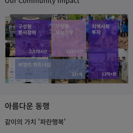
Our Community Impact
i
d
e
o
아름다운 동행
같이의 가치 '파란행복'