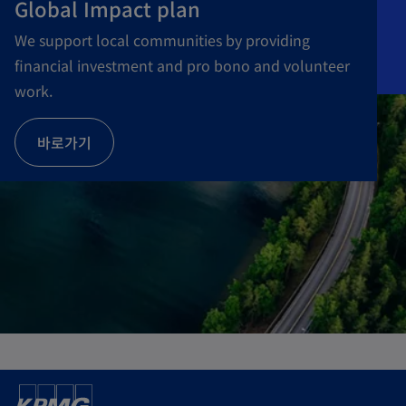
Global Impact plan
We support local communities by providing
financial investment and pro bono and volunteer
work.
o
바로가기
p
e
n
s
i
n
a
n
e
w