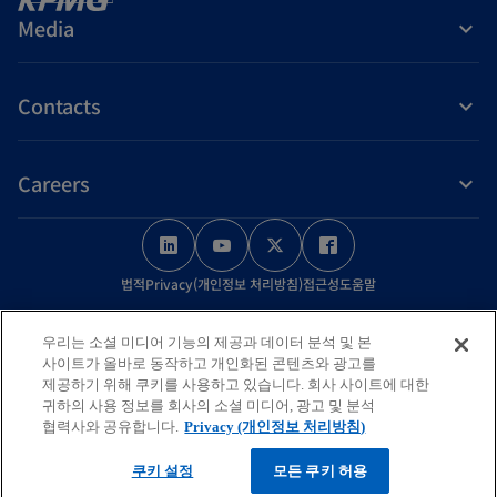
t
Media
a
b
Contacts
Careers
o
o
o
o
p
p
p
p
법적
Privacy(개인정보 처리방침)
접근성
도움말
e
e
e
e
n
n
n
n
© 2026 KPMG Samjong Accounting Corp., a Korea Limited Liability
우리는 소셜 미디어 기능의 제공과 데이터 분석 및 본
s
s
s
s
Company and a member firm of the KPMG global organization of
사이트가 올바로 동작하고 개인화된 콘텐츠와 광고를
independent member firms affiliated with KPMG International Limited,
i
i
i
i
제공하기 위해 쿠키를 사용하고 있습니다. 회사 사이트에 대한
귀하의 사용 정보를 회사의 소셜 미디어, 광고 및 분석
a private English company limited by guarantee. All rights reserved.
n
n
n
n
협력사와 공유합니다.
Privacy (개인정보 처리방침)
a
a
a
a
For more detail about the structure of the KPMG global organization
쿠키 설정
모든 쿠키 허용
n
n
n
n
please visit
https://kpmg.com/governance
.