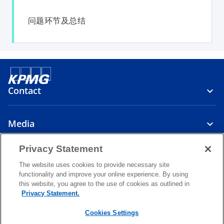
问题环节及总结
Contact
Media
Privacy Statement
About
The website uses cookies to provide necessary site
functionality and improve your online experience. By using
o
o
o
this website, you agree to the use of cookies as outlined in
p
p
p
Privacy Statement.
Legal
Privacy
e
Accessibility
e
Help
e
n
n
n
Cookies Settings
© 2026 KPMG Cambodia Ltd., a Cambodian single member private