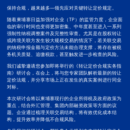
保持合规，越来越多—领先应对关键转让定价规定。
随着柬埔寨日益加强对企业（TP）的监管力度，企业面
临的审计时间也变得更加密集、中年度甚至进入一系列
强制性纳税调整案件及完整性审查。尤其是在股权转让
或跨境关联方发生较大规模交易的情况下，若关联交易
的纳税申报金额与定价方法未能合理支撑，将存在被税
务机关质疑、追缴税款，甚至触发进一步检查的风险。
我们诚挚邀请您参加即将举行的《转让定价合规实务指
南》研讨会，在会上，将与您专家团队解析最新的转让
定价法规，并分享市场上正在发生的真实案例进行同业
对标。
本次研讨会将以柬埔寨现行的企业所得税及政府政策为
重点，结合外汇管理、集团内部融资政策等方面的议
o
题。企业通过梳理关联交易结构，将有效优化成本结
p
构，提升效率并降低不合规风险。
e