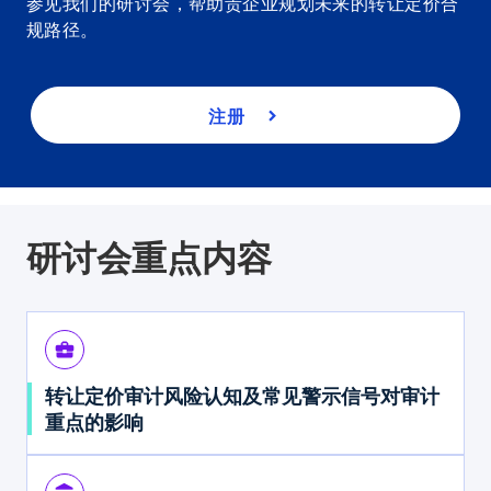
参见我们的研讨会，帮助贵企业规划未来的转让定价合
n
规路径。
s
i
n
a
注册
n
e
w
t
a
研讨会重点内容
b
business_center
转让定价审计风险认知及常见警示信号对审计
重点的影响