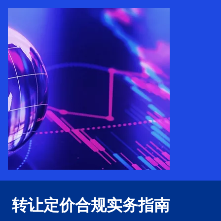
e
t
t
a
a
w
b
b
t
a
b
转让定价合规实务指南