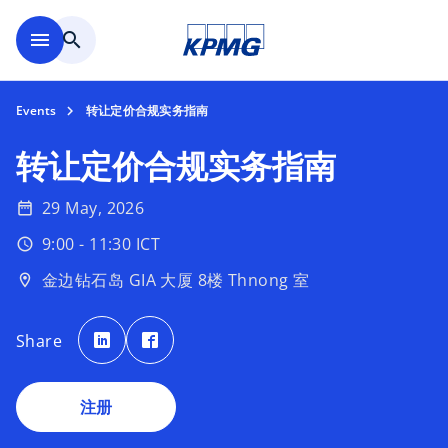
Skip to main content
menu
search
Events
转让定价合规实务指南
转让定价合规实务指南
29 May, 2026
date_range
o
9:00 - 11:30 ICT
schedule
p
金边钻石岛 GIA 大厦 8楼 Thnong 室
location_on
e
n
o
o
s
p
p
Share
e
e
i
n
n
s
s
n
i
i
n
n
a
注册
a
a
n
n
n
e
e
w
w