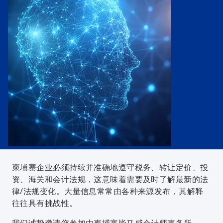
w
w
t
t
a
a
b
b
柬埔寨企业必须持续并准确地遵守税务、转让定价、投
资、海关和会计法规，这意味着需要及时了解最新的法
律/法规变化。大量信息常常由各种来源发布，其解释
往往具有挑战性。