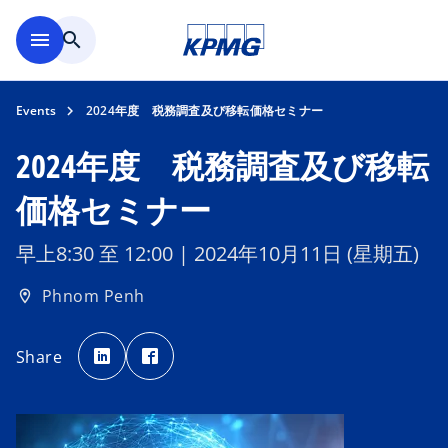
Skip to main content
menu
search
Events
2024年度 税務調査及び移転価格セミナー
2024年度 税務調査及び移転
価格セミナー
早上8:30 至 12:00 | 2024年10月11日 (星期五)
Phnom Penh
location_on
o
o
p
p
Share
e
e
n
n
s
s
i
i
n
n
a
a
n
n
e
e