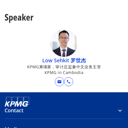
Speaker
Low Sehkit 罗世杰
KPMG柬埔寨，审计总监兼中文业务主管
KPMG in Cambodia
mail
call
Contact