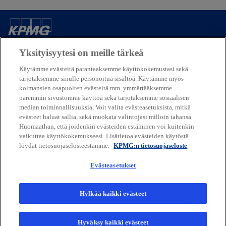
b
Yhteystietomme
Yksityisyytesi on meille tärkeä
Käytämme evästeitä parantaaksemme käyttökokemustasi sekä
Media
tarjotaksemme sinulle personoitua sisältöä. Käytämme myös
kolmansien osapuolten evästeitä mm. ymmärtääksemme
paremmin sivustomme käyttöä sekä tarjotaksemme sosiaalisen
Yritys
median toiminnallisuuksia. Voit valita evästeasetuksista, mitkä
evästeet haluat sallia, sekä muokata valintojasi milloin tahansa.
Huomaathan, että joidenkin evästeiden estäminen voi kuitenkin
o
vaikuttaa käyttökokemukseesi. Lisätietoa evästeiden käytöstä
p
löydät tietosuojaselosteestamme.
KPMG:n tietosuojaseloste
Käyttöehdot
Tietosuojalauseke
e
Saavutettavuus
n
Evästeasetukset
© 2026 KPMG Oy Ab, a Finnish limited liability company and a member
s
firm of the KPMG global organization of independent member firms
i
affiliated with KPMG International Limited, a private English
Hylkää kaikki evästeet
company limited by guarantee. All rights reserved
n
a
For more detail about the structure of the KPMG global organization
Hyväksy kaikki evästeet