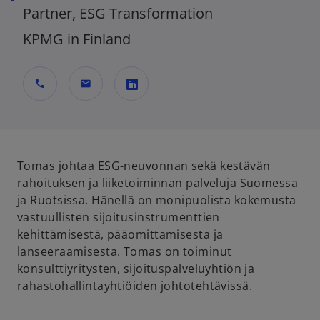
Partner, ESG Transformation
KPMG in Finland
call
mail
o
p
e
n
Tomas johtaa ESG-neuvonnan sekä kestävän
s
rahoituksen ja liiketoiminnan palveluja Suomessa
i
ja Ruotsissa. Hänellä on monipuolista kokemusta
n
vastuullisten sijoitusinstrumenttien
a
kehittämisestä, pääomittamisesta ja
n
lanseeraamisesta. Tomas on toiminut
e
konsulttiyritysten, sijoituspalveluyhtiön ja
w
rahastohallintayhtiöiden johtotehtävissä.
t
a