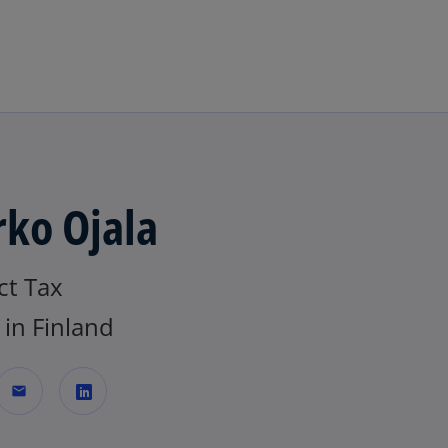
Skip to main content
ko Ojala
ct Tax
in Finland
mail
o