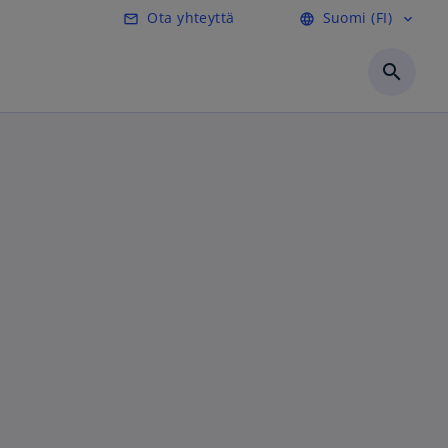
Ota yhteyttä
Suomi (FI)
mail_outline
language
expand_more
search