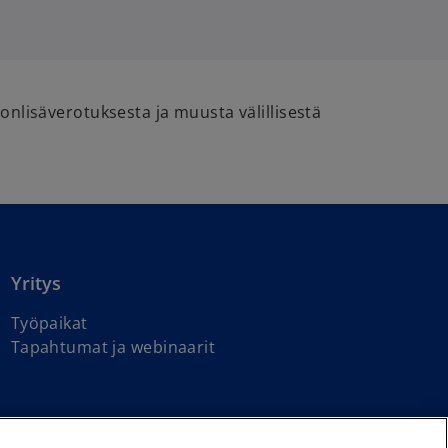
nlisäverotuksesta ja muusta välillisestä
Yritys
Työpaikat
Tapahtumat ja webinaarit