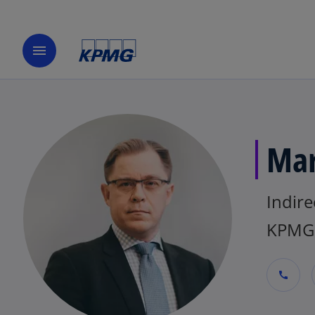
menu
Mar
Indire
KPMG 
call