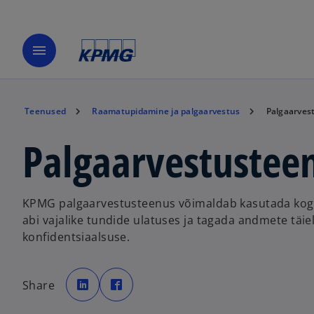
menu
Teenused
Raamatupidamine ja palgaarvestus
Palgaarves
Palgaarvestustee
KPMG palgaarvestusteenus võimaldab kasutada koge
abi vajalike tundide ulatuses ja tagada andmete täie
konfidentsiaalsuse.
o
o
p
p
Share
e
e
n
n
s
s
i
i