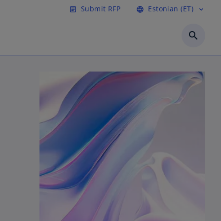
Submit RFP
Estonian (ET)
article
language
expand_more
o
p
search
e
n
s
i
n
a
n
e
w
t
a
b