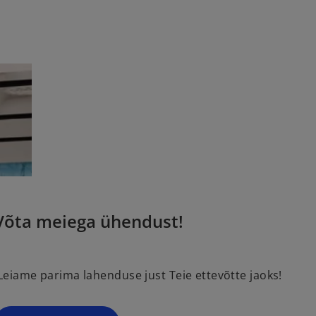
Võta meiega ühendust!
eiame parima lahenduse just Teie ettevõtte jaoks!