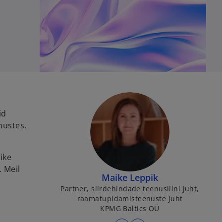
id
mustes.
ike
. Meil
Maike Leppik
Partner, siirdehindade teenusliini juht,
raamatupidamisteenuste juht
KPMG Baltics OÜ