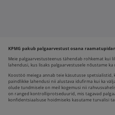
n
n
a
a
n
n
e
e
w
w
t
t
a
a
b
b
KPMG pakub palgaarvestust osana raamatupidami
Meie palgaarvestusteenus tähendab rohkemat kui li
lahendusi, kus lisaks palgaarvestusele nõustame k
Koostöö meiega annab teie käsutusse spetsialistid,
paindlikke lahendusi nii alustava idufirma kui ka vä
olude tundmisele on meil kogemusi nii rahvusvahelis
on ranged kontrolliprotseduurid, mis tagavad palga
konfidentsiaalsuse hoidmiseks kasutame turvalisi t