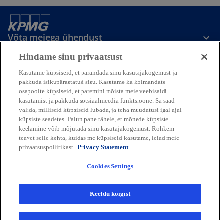
Võta meiega ühendust
Hindame sinu privaatsust
Meedia
Kasutame küpsiseid, et parandada sinu kasutajakogemust ja
pakkuda isikupärastatud sisu. Kasutame ka kolmandate
osapoolte küpsiseid, et paremini mõista meie veebisaidi
Ettevõttest
kasutamist ja pakkuda sotsiaalmeedia funktsioone. Sa saad
valida, milliseid küpsiseid lubada, ja teha muudatusi igal ajal
küpsiste seadetes. Palun pane tähele, et mõnede küpsiste
o
o
o
o
keelamine võib mõjutada sinu kasutajakogemust. Rohkem
p
p
p
p
teavet selle kohta, kuidas me küpsiseid kasutame, leiad meie
o
o
o
o
Legal
Privaatsus
e
Juurdepääsetavus
e
e
Abi
e
privaatsuspoliitikast.
Privacy Statement
p
p
p
p
n
n
n
n
e
e
e
e
© 2026 KPMG Baltics OÜ, mis on
Cookies Settings
s
s
s
s
n
n
n
n
Eesti piiratud vastutusega äriühing ja
s
s
s
s
i
i
i
i
KPMG iseseisvate liikmesettevõtete ülemaailmse
i
i
i
i
organisatsiooni liikmesettevõte, mis on
n
n
n
n
Keeldu kõigist
n
n
n
n
seotud Inglismaa eraõigusliku ühinguga KPMG International Limited,
a
a
a
a
a
a
a
a
mille vastutus on piiratud garantiiga. Kõik õigused kaitstud.
n
n
n
n
n
n
n
n
Lisateabe saamiseks KPMG ülemaailmse organisatsiooni struktuuri