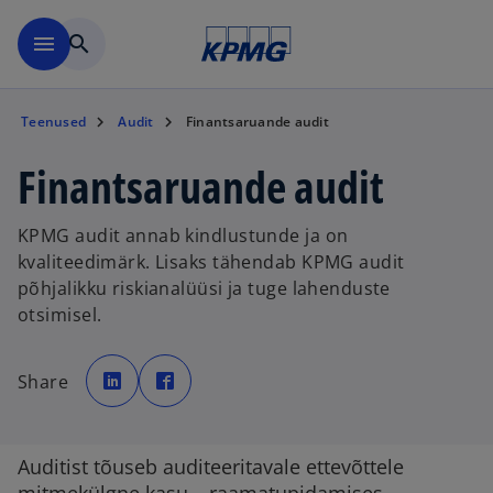
Skip to navigation
menu
search
Teenused
Audit
Finantsaruande audit
Finantsaruande audit
KPMG audit annab kindlustunde ja on
kvaliteedimärk. Lisaks tähendab KPMG audit
põhjalikku riskianalüüsi ja tuge lahenduste
otsimisel.
o
o
p
p
Share
e
e
n
n
s
s
i
i
n
n
a
a
Auditist tõuseb auditeeritavale ettevõttele
n
n
e
e
w
w