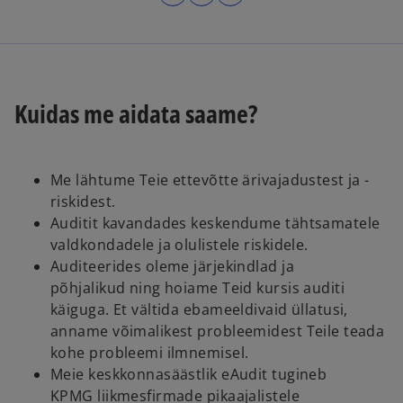
o
p
e
n
s
Kuidas me aidata saame?
i
n
a
n
Me lähtume Teie ettevõtte ärivajadustest ja -
e
riskidest.
w
Auditit kavandades keskendume tähtsamatele
t
valdkondadele ja olulistele riskidele.
a
Auditeerides oleme järjekindlad ja
b
põhjalikud ning hoiame Teid kursis auditi
käiguga. Et vältida ebameeldivaid üllatusi,
anname võimalikest probleemidest Teile teada
kohe probleemi ilmnemisel.
Meie keskkonnasäästlik eAudit tugineb
KPMG liikmesfirmade pikaajalistele