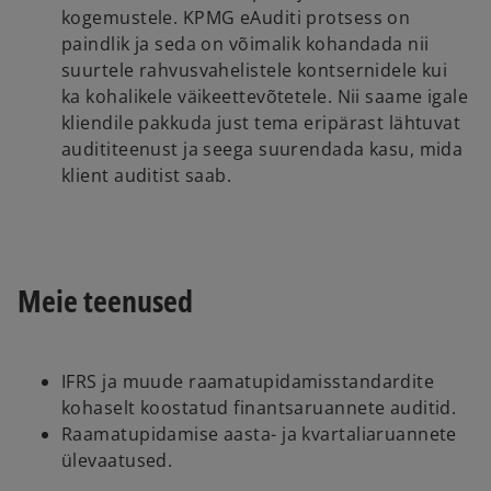
kogemustele. KPMG eAuditi protsess on
paindlik ja seda on võimalik kohandada nii
suurtele rahvusvahelistele kontsernidele kui
ka kohalikele väikeettevõtetele. Nii saame igale
kliendile pakkuda just tema eripärast lähtuvat
audititeenust ja seega suurendada kasu, mida
klient auditist saab.
Meie teenused
IFRS ja muude raamatupidamisstandardite
kohaselt koostatud finantsaruannete auditid.
Raamatupidamise aasta- ja kvartaliaruannete
ülevaatused.