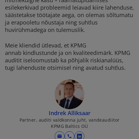
mitmekülgne kasu – raamatupidamises
t
t
esilekerkivad probleemid leiavad kiire lahenduse,
a
a
b
b
säästetakse töötajate aega, on olemas sõltumatu
ja erapooletu nõustaja ning suhtlus
huvirühmadega on tulemuslik.
Meie kliendid ütlevad, et KPMG
annab kindlustunde ja on kvaliteedimärk. KPMG
auditit iseloomustab ka põhjalik riskianalüüs,
tugi lahenduste otsimisel ning avatud suhtlus.
Indrek Alliksaar
Partner, auditi valdkonna juht, vandeaudiitor
KPMG Baltics OÜ
mail
call