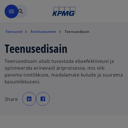
Skip to navigation
menu
search
Teenused
Ärinõustamine
Teenusedisain
Teenusedisain
Teenusedisain aitab tuvastada ebaefektiivsusi ja
optimeerida erinevaid äriprotsesse, mis viib
parema tootlikkuse, madalamate kulude ja suurema
kasumlikkuseni.
o
o
p
p
Share
e
e
n
n
s
s
i
i
n
n
a
a
n
n
e
e
w
w