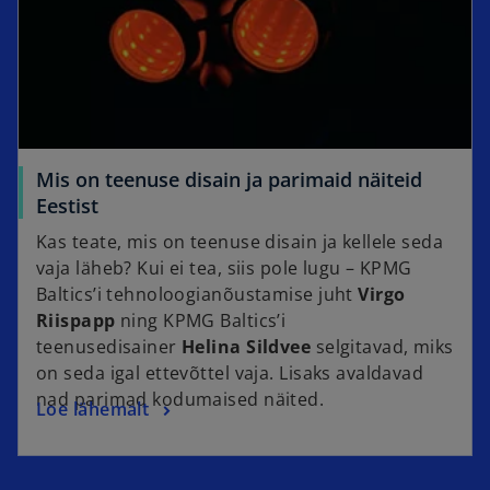
Mis on teenuse disain ja parimaid näiteid
Eestist
Kas teate, mis on teenuse disain ja kellele seda
vaja läheb? Kui ei tea, siis pole lugu – KPMG
Baltics’i tehnoloogianõustamise juht
Virgo
Riispapp
ning KPMG Baltics’i
teenusedisainer
Helina Sildvee
selgitavad, miks
on seda igal ettevõttel vaja. Lisaks avaldavad
nad parimad kodumaised näited.
Loe lähemalt