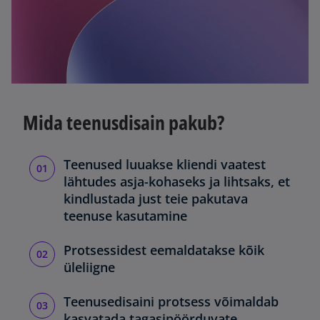
Mida teenusdisain pakub?
Teenused luuakse kliendi vaatest
lähtudes asja-kohaseks ja lihtsaks, et
kindlustada just teie pakutava
teenuse kasutamine
Protsessidest eemaldatakse kõik
üleliigne
Teenusedisaini protsess võimaldab
kasvatada tagasipöörduvate