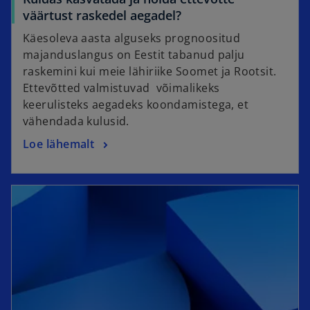
väärtust raskedel aegadel?
Käesoleva aasta alguseks prognoositud
majanduslangus on Eestit tabanud palju
raskemini kui meie lähiriike Soomet ja Rootsit.
Ettevõtted valmistuvad võimalikeks
keerulisteks aegadeks koondamistega, et
vähendada kulusid.
Loe lähemalt