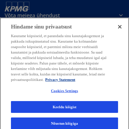
Võta meiega ühendust
Hindame sinu privaatsust
Meedia
Kasutame küpsiseid, et parandada sinu kasutajakogemust ja
pakkuda isikupärastatud sisu. Kasutame ka kolmandate
osapoolte küpsiseid, et paremini mõista meie veebisaidi
Ettevõttest
kasutamist ja pakkuda sotsiaalmeedia funktsioone. Sa saad
valida, milliseid küpsiseid lubada, ja teha muudatusi igal ajal
küpsiste seadetes. Palun pane tähele, et mõnede küpsiste
o
o
o
o
keelamine võib mõjutada sinu kasutajakogemust. Rohkem
p
p
p
p
teavet selle kohta, kuidas me küpsiseid kasutame, leiad meie
o
o
o
o
Legal
Privaatsus
e
Juurdepääsetavus
e
e
Abi
e
privaatsuspoliitikast.
Privacy Statement
p
p
p
p
n
n
n
n
e
e
e
e
© 2026 KPMG Baltics OÜ, mis on
Cookies Settings
s
s
s
s
n
n
n
n
Eesti piiratud vastutusega äriühing ja
s
s
s
s
i
i
i
i
KPMG iseseisvate liikmesettevõtete ülemaailmse
i
i
i
i
organisatsiooni liikmesettevõte, mis on
n
n
n
n
Keeldu kõigist
n
n
n
n
seotud Inglismaa eraõigusliku ühinguga KPMG International Limited,
a
a
a
a
a
a
a
a
mille vastutus on piiratud garantiiga. Kõik õigused kaitstud.
n
n
n
n
n
n
n
n
Lisateabe saamiseks KPMG ülemaailmse organisatsiooni struktuuri
Nõustun kõigiga
e
e
e
e
kohta külastage:
https://kpmg.com/governance
e
e
e
e