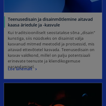
Teenusedisain ja disainmõtlemine aitavad
kaasa äriedule ja -kasvule
Kui traditsiooniliselt seostatakse sõna „disain“
kunstiga, siis nüüdseks on disainist välja
kasvanud mitmed meetodid ja protsessid, mis
aitavad ettevõtetel kasvada. Teenusedisain on
kasvav valdkond, millel on palju potentsiaali
erinevate teenuste ja kliendikogemuse
parandamisel.
Loe lähemalt