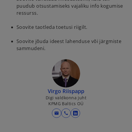
puudub otsustamiseks vajaliku info kogumise
ressurss.
Soovite taotleda toetusi riigilt.
Soovite jõuda ideest lahenduse või järgmiste
sammudeni.
Virgo Riispapp
Digi valdkonna juht
KPMG Baltics OÜ
mail
call
o
p
e