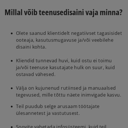
t
t
a
a
Millal võib teenusedisaini vaja minna?
b
b
Olete saanud klientidelt negatiivset tagasisidet
ooteaja, kasutusmugavuse ja/või veebilehe
disaini kohta.
Kliendid tunnevad huvi, kuid ostu ei toimu
ja/või teenuse kasutajate hulk on suur, kuid
ostavad vähesed.
Välja on kujunenud rutiinsed ja manuaalsed
tegevused, mille tõttu näete inimvigade kasvu.
Teil puudub selge arusaam töötajate
ülesannetest ja vastutusest.
Soovite vahetada infosüsteemi, kuid teil