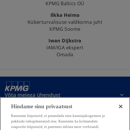
KPMG Baltics OÜ
Ilkka Heimo
Küberturvalisuse valdkonna juht
KPMG Soome
Iwan DiJkstra
IAM/IGA ekspert
Omada
Võta meiega ühendust
Hindame sinu privaatsust
Meedia
Kasutame küpsiseid, et parandada sinu kasutajakogemust ja
pakkuda isikupärastatud sisu. Kasutame ka kolmandate
osapoolte küpsiseid, et paremini mõista meie veebisaidi