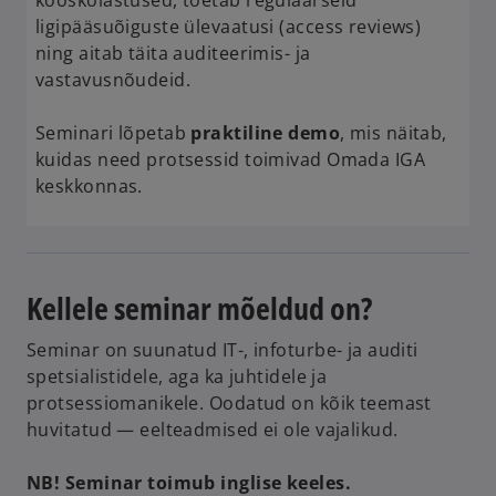
kooskõlastused, toetab regulaarseid
ligipääsuõiguste ülevaatusi (access reviews)
ning aitab täita auditeerimis- ja
vastavusnõudeid.
Seminari lõpetab
praktiline demo
, mis näitab,
kuidas need protsessid toimivad Omada IGA
keskkonnas.
Kellele seminar mõeldud on?
Seminar on suunatud IT-, infoturbe- ja auditi
spetsialistidele, aga ka juhtidele ja
protsessiomanikele. Oodatud on kõik teemast
huvitatud — eelteadmised ei ole vajalikud.
o
p
NB! Seminar toimub inglise keeles.