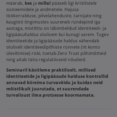
määrab,
kes
ja
millal
pääseb ligi kriitilistele
süsteemidele ja andmetele. Hajusa
töökorralduse, pilvelahenduste, tarnijate ning
kaugtöö tingimustes suureneb ründepind iga
aastaga, mistõttu on läbimõeldud identiteedi- ja
ligipääsuhaldus olulisem kui kunagi varem. Tugev
identiteetide ja ligipääsude haldus vähendab
oluliselt identiteedipõhiste rünnete (nt konto
ülevõtmise) riski, toetab Zero Trust põhimõtteid
ning aitab täita regulatiivseid nõudeid.
Seminaril käsitleme praktiliselt, millised
identiteetide ja ligipääsude halduse kontrollid
annavad kiireima turvavõidu ja kuidas neid
mõistlikult juurutada, et suurendada
turvalisust ilma protsesse koormamata.