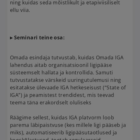
ning kuidas seda mõistlikult ja etapiviisiliselt
ellu viia.
▸ Seminari teine osa:
Omada esindaja tutvustab, kuidas Omada IGA
lahendus aitab organisatsioonil ligipääse
süsteemselt hallata ja kontrollida. Samuti
tutvustatakse värskeid uuringutulemusi ning
esitatakse ülevaade IGA hetkeseisust (“State of
IGA”) ja peamistest trendidest, mis teevad
teema täna erakordselt oluliseks
Räägime sellest, kuidas IGA platvorm loob
parema läbipaistvuse (kes millele ligi pääseb ja
miks), automatiseerib ligipääsutaotlused ja