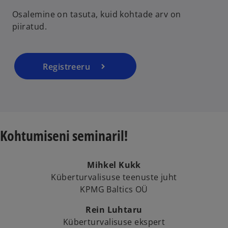
e
Osalemine on tasuta, kuid kohtade arv on
n
piiratud.
s
i
n
a
Registreeru
n
e
w
t
a
Kohtumiseni seminaril!
b
Mihkel Kukk
Küberturvalisuse teenuste juht
KPMG Baltics OÜ
Rein Luhtaru
Küberturvalisuse ekspert