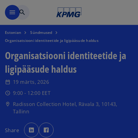
Skip to navigation
menu
search
Estonian
Sündmused
Organisatsiooni identiteetide ja ligipääsude haldus
Organisatsiooni identiteetide ja
ligipääsude haldus
19 märts, 2026
date_range
9:00 - 12:00 EET
schedule
o
Radisson Collection Hotel, Rävala 3, 10143,
location_on
p
Tallinn
e
n
o
o
s
p
p
Share
e
e
i
n
n