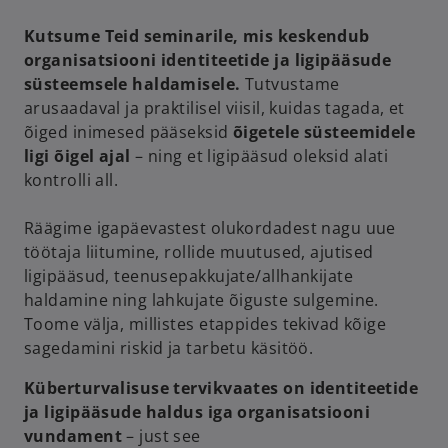
Kutsume Teid seminarile, mis keskendub
organisatsiooni identiteetide ja ligipääsude
süsteemsele haldamisele.
Tutvustame
arusaadaval ja praktilisel viisil, kuidas tagada, et
õiged inimesed pääseksid
õigetele süsteemidele
ligi õigel ajal
– ning et ligipääsud oleksid alati
kontrolli all.
Räägime igapäevastest olukordadest nagu uue
töötaja liitumine, rollide muutused, ajutised
ligipääsud, teenusepakkujate/allhankijate
haldamine ning lahkujate õiguste sulgemine.
Toome välja, millistes etappides tekivad kõige
sagedamini riskid ja tarbetu käsitöö.
Küberturvalisuse tervikvaates on identiteetide
ja ligipääsude haldus iga organisatsiooni
vundament
– just see