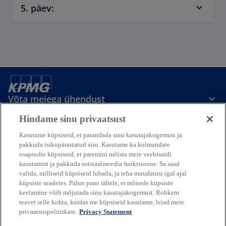
5. päev:
Võta meiega ühendust
Hindame sinu privaatsust
Meedia
Kasutame küpsiseid, et parandada sinu kasutajakogemust ja
pakkuda isikupärastatud sisu. Kasutame ka kolmandate
osapoolte küpsiseid, et paremini mõista meie veebisaidi
Ettevõttest
kasutamist ja pakkuda sotsiaalmeedia funktsioone. Sa saad
valida, milliseid küpsiseid lubada, ja teha muudatusi igal ajal
küpsiste seadetes. Palun pane tähele, et mõnede küpsiste
o
o
o
o
keelamine võib mõjutada sinu kasutajakogemust. Rohkem
p
p
p
p
teavet selle kohta, kuidas me küpsiseid kasutame, leiad meie
o
o
o
o
Legal
Privaatsus
e
Juurdepääsetavus
e
e
Abi
e
privaatsuspoliitikast.
Privacy Statement
p
p
p
p
n
n
n
n