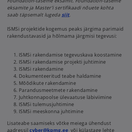
Foundation-taseme eksamit. Foundation-taseme
eksamite ja Master’i sertifikaadi nõuete kohta
saab täpsemalt lugeda
siit
.
ISMSi projektide kogemus peaks järgima parimaid
rakendustavasid ja hõlmama järgmisi tegevusi:
ISMSi rakendamise tegevuskava koostamine
ISMSi rakendamise projekti juhtimine
ISMSi rakendamine
Dokumenteeritud teabe haldamine
Mõõdikute rakendamine
Parandusmeetmete rakendamine
Juhtkonnapoolse ülevaatuse läbiviimine
ISMSi tulemusjuhtimine
ISMSi meeskonna juhtimine
Lisateabe saamiseks võtke meiega ühendust
aadressil
cyber@kpmg.ee
või külastage lehte