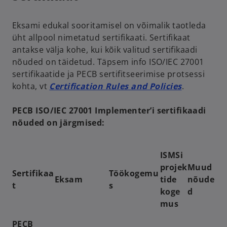
Eksami edukal sooritamisel on võimalik taotleda
üht allpool nimetatud sertifikaati. Sertifikaat
antakse välja kohe, kui kõik valitud sertifikaadi
nõuded on täidetud. Täpsem info ISO/IEC 27001
sertifikaatide ja PECB sertifitseerimise protsessi
kohta, vt
Certification Rules and Policies
.
PECB ISO/IEC 27001 Implementer’i sertifikaadi
nõuded on järgmised:
ISMSi
projek
Muud
Sertifikaa
Töökogemu
Eksam
tide
nõude
t
s
koge
d
mus
PECB