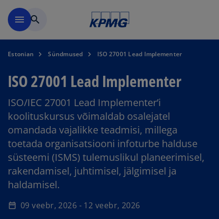
Skip to navigation
menu
search
Estonian
Sündmused
ISO 27001 Lead Implementer
ISO 27001 Lead Implementer
ISO/IEC 27001 Lead Implementer’i
koolituskursus võimaldab osalejatel
omandada vajalikke teadmisi, millega
toetada organisatsiooni infoturbe halduse
süsteemi (ISMS) tulemuslikul planeerimisel,
rakendamisel, juhtimisel, jälgimisel ja
haldamisel.
o
09 veebr, 2026 - 12 veebr, 2026
date_range
p