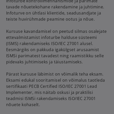
infoturbe kontrollimehhanismide ja parimate
tavade nõuetekohane rakendamine ja juhtimine.
Infoturve on ühtlasi klientide, seadusandjate ja
teiste huvirühmade peamine ootus ja nõue.
Kursuse kavandamisel on peetud silmas osalejate
ettevalmistamist infoturbe halduse süsteemi
(ISMS) rakendamiseks ISO/IEC 27001 alusel.
Eesmärgiks on pakkuda igakülgset arusaamist
ISMSi parimatest tavadest ning raamistikku selle
pidevaks juhtimiseks ja täiustamiseks.
Pärast kursuse läbimist on võimalik teha eksam.
Eksami edukal sooritamisel on võimalus taotleda
sertifikaati PECB Certified ISO/IEC 27001 Lead
Implementer, mis näitab oskusi ja praktilisi
teadmisi ISMSi rakendamiseks ISO/IEC 27001
nõuete kohaselt.