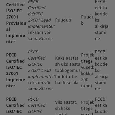
PECB
PECB
Certified
Certified
eetika
ISO/IEC
ISO/IEC
koode
27001
Puudu
27001 Lead
Puudub
ksi
Provision
b
Implementer
’
allkirja
al
i eksam või
stami
Impleme
samaväärne
ne
nter
PECB
PECB
PECB
Projek
Certified
Kaks aastat,
eetika
Certified
titege
ISO/IEC
sh üks aasta
koode
ISO/IEC
vused:
27001 Lead
töökogemus
ksi
27001
kokku
Implementer
’
t infoturbe
allkirja
Impleme
200
i eksam või
halduse alal
stami
nter
tundi
samaväärne
ne
PECB
PECB
PECB
Viis aastat,
Projek
Certified
Certified
eetika
sh kaks
titege
ISO/IEC
ISO/IEC
koode
aastat
vused: