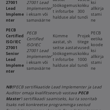
27001
27001 Lead
ksi
töökogemus
kokku
Lead
Implementer
’
allkirja
t infoturbe
300
Impleme
i eksam või
stami
halduse alal
tundi
nter
samaväärne
ne
PECB
PECB
PECB
Certified
Kümme
Projek
Certified
eetika
ISO/IEC
aastat, sh
titege
ISO/IEC
koode
27001
seitse aastat
vused:
27001 Lead
ksi
Senior
töökogemus
kokku
Implementer
’
allkirja
Lead
t infoturbe
1000
i eksam või
stami
Impleme
halduse alal
tundi
samaväärne
ne
nter
NB!
PECB sertifikaatide Lead Implementer ja Lead
Auditor omaja kvalifitseerub vastava
PECB
Master
’i sertifikaadi saamiseks, kui ta sooritab
lisaks neli konkreetse programmiga seotud