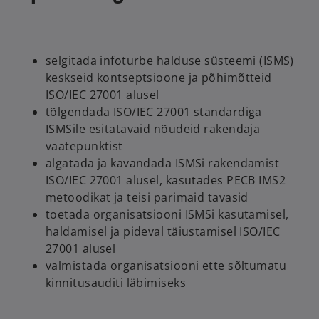
selgitada infoturbe halduse süsteemi (ISMS)
keskseid kontseptsioone ja põhimõtteid
ISO/IEC 27001 alusel
tõlgendada ISO/IEC 27001 standardiga
ISMSile esitatavaid nõudeid rakendaja
vaatepunktist
algatada ja kavandada ISMSi rakendamist
ISO/IEC 27001 alusel, kasutades PECB IMS2
metoodikat ja teisi parimaid tavasid
toetada organisatsiooni ISMSi kasutamisel,
haldamisel ja pideval täiustamisel ISO/IEC
27001 alusel
valmistada organisatsiooni ette sõltumatu
kinnitusauditi läbimiseks